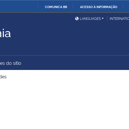
COMUNICA BR
ACESSO À INFORMAÇÃO
Ministério da Defesa
Ministério das Relações
Mini
IR
LANGUAGES
INTERNATI
Exteriores
PARA
ia
O
Ministério da Cidadania
Ministério da Saúde
Mini
CONTEÚDO
es do sítio
Ministério do
Controladoria-Geral da
Mini
Desenvolvimento Regional
União
Famí
des
Hum
Advocacia-Geral da União
Banco Central do Brasil
Plan