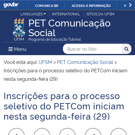
COMUNICA BR
ACESSO À INFORMAÇÃO
PARTI
Casa Civil
LANGUAGES
INTERNATIONAL
SÍTIOS DA UFSM
IR
PET Comunicação
PARA
Social
Ministério da Justiça e Segurança Pública
O
Programa de Educação Tutorial
CONTEÚDO
Ministério da Defesa
Buscar no no Sítio
Busca
Busca:
Menu Principal do Sítio
Menu
Busc
Ministério das Relações Exteriores
Você está aqui:
UFSM
>
PET Comunicação Social
>
Inscrições para o processo seletivo do PETCom iniciam
Ministério da Economia
nesta segunda-feira (29)
Inscrições para o processo
Ministério da Infraestrutura
Início do conteúdo
seletivo do PETCom iniciam
Ministério da Agricultura, Pecuária e Abastecimento
nesta segunda-feira (29)
Ministério da Educação