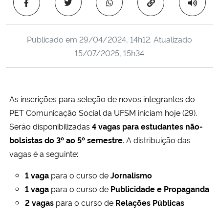
Copiar para área 
Ministério da Cidadania
Ministério da Saúde
Publicado em
29/04/2024, 14h12
. Atualizado
15/07/2025, 15h34
Ministério de Minas e Energia
Ministério da Ciência, Tecnologia, Inovações e Comunicações
As inscrições para seleção de novos integrantes do
PET Comunicação Social da UFSM iniciam hoje (29).
Ministério do Meio Ambiente
Serão disponibilizadas
4 vagas para estudantes não-
Ministério do Turismo
bolsistas do 3º ao 5º semestre
. A distribuição das
vagas é a seguinte:
Ministério do Desenvolvimento Regional
1 vaga
para o curso de
Jornalismo
1 vaga
para o curso de
Publicidade e Propaganda
Controladoria-Geral da União
2 vagas
para o curso de
Relações Públicas
Ministério da Mulher, da Família e dos Direitos Humanos