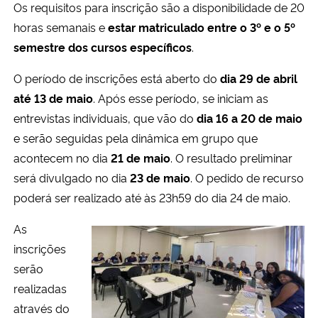
Os requisitos para inscrição são a disponibilidade de 20
horas semanais e
estar mat
riculado entre o 3º e o 5º
Secretaria-Geral
semestre dos cursos específicos
.
Secretaria de Governo
O período de inscrições está aberto do
dia 29 de abril
até 13 de maio
. Após esse período, se iniciam as
Gabinete de Segurança Institucional
entrevistas individuais, que vão do
dia 16 a 20 de maio
e serão seguidas pela dinâmica em grupo que
Advocacia-Geral da União
acontecem no dia
21 de maio
. O resultado preliminar
será divulgado no dia
23 de maio
. O pedido de recurso
Banco Central do Brasil
p
oderá ser realizado até às 23h59 do dia 24 de maio.
Planalto
As
inscrições
serão
realizadas
a
través do