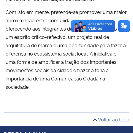
Com isto em mente, pretende-se promover uma maior
Secretaria-Geral
aproximação entre comunidade e graduação,
oferecendo aos integrantes do projeto a formação de
Secretaria de Governo
um espírito crítico-reflexivo, um projeto real de
arquitetura de marca e uma oportunidade para fazer a
Gabinete de Segurança Institucional
diferença no ecossistema social local.
A iniciativa é
Advocacia-Geral da União
uma forma de amplificar a tração dos importantes
movimentos sociais da cidade e trazer à tona a
Banco Central do Brasil
importância de uma Comunicação Cidadã na
sociedade.
Planalto
Voltar ao topo