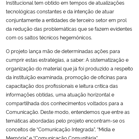
Institucional tem obtido em tempos de atualizações
Ministério da Cidadania
tecnológicas constantes e da intenção de atuar
conjuntamente a entidades de terceiro setor em prol
Ministério da Saúde
da redução das problemáticas que se fazem evidentes
com os saltos técnicos hegemônicos.
Ministério de Minas e Energia
O projeto lança mão de determinadas ações para
Ministério da Ciência, Tecnologia, Inovações e Comunicações
cumprir estas estratégias, a saber: A sistematização e
organização do material que já foi produzido a respeito
Ministério do Meio Ambiente
da instituição examinada, promoção de oficinas para
capacitação dos profissionais e leitura crítica das
Ministério do Turismo
informações obtidas, uma atuação horizontal e
compartilhada dos conhecimentos voltados para a
Ministério do Desenvolvimento Regional
Comunicação.
Deste modo, entendemos que entre as
temáticas abordadas pelo projeto encontram-se os
Controladoria-Geral da União
conceitos de “Comunicação Integrada”, “Mídia e
Ministério da Mulher, da Família e dos Direitos Humanos
Memória” e “Comunicação Comunitária”.