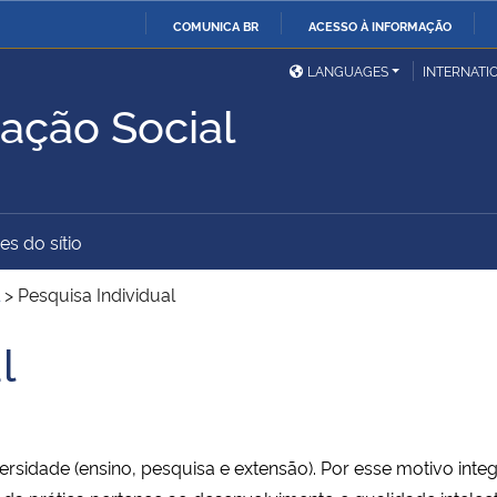
COMUNICA BR
ACESSO À INFORMAÇÃO
Ministério da Defesa
Ministério das Relações
Mini
IR
LANGUAGES
INTERNATI
Exteriores
PARA
ação Social
O
Ministério da Cidadania
Ministério da Saúde
Mini
CONTEÚDO
es do sítio
Ministério do
Controladoria-Geral da
Mini
Desenvolvimento Regional
União
Famí
>
Pesquisa Individual
Hum
l
Advocacia-Geral da União
Banco Central do Brasil
Plan
versidade (ensino, pesquisa e extensão). Por esse motivo in