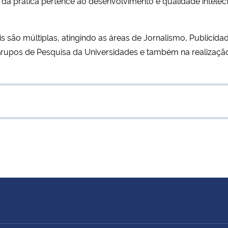
da prática pertence ao desenvolvimento e qualidade intelect
s são múltiplas, atingindo as áreas de Jornalismo, Publicid
Grupos de Pesquisa da Universidades e também na realizaçã