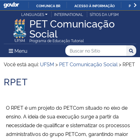
COMUNICA BR
ACESSO À INFORMAÇÃO
PARTI
Casa Civil
LANGUAGES
INTERNATIONAL
SÍTIOS DA UFSM
IR
PET Comunicação
PARA
Social
Ministério da Justiça e Segurança Pública
O
Programa de Educação Tutorial
CONTEÚDO
Ministério da Defesa
Buscar no no Sítio
Busca
Busca:
Menu Principal do Sítio
Menu
Busc
Ministério das Relações Exteriores
Você está aqui:
UFSM
>
PET Comunicação Social
>
RPET
RPET
Ministério da Economia
Início do conteúdo
Ministério da Infraestrutura
O RPET é um projeto do PETCom situado no eixo de
Ministério da Agricultura, Pecuária e Abastecimento
ensino.
A ideia de sua execução surge a partir da
necessidade de qualificar e sistematizar os processos
Ministério da Educação
administrativos do grupo PETCom, garantindo maior