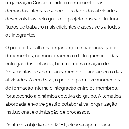
organização.Considerando o crescimento das
Ministério da Cidadania
demandas internas e a complexidade das atividades
desenvolvidas pelo grupo, o projeto busca estruturar
Ministério da Saúde
fluxos de trabalho mais eficientes e acessíveis a todos
os integrantes.
Ministério de Minas e Energia
O projeto trabalha na organização e padronização de
Ministério da Ciência, Tecnologia, Inovações e Comunicações
documentos, no monitoramento da frequência e das
entregas dos petianos, bem como na criação de
Ministério do Meio Ambiente
ferramentas de acompanhamento e planejamento das
atividades. Além disso, o projeto promove momentos
Ministério do Turismo
de formação interna e integração entre os membros,
fortalecendo a dinâmica coletiva do grupo.
A temática
Ministério do Desenvolvimento Regional
abordada envolve gestão colaborativa, organização
institucional e otimização de processos.
Controladoria-Geral da União
Dentre os objetivos do RPET, ele visa aprimorar a
Ministério da Mulher, da Família e dos Direitos Humanos