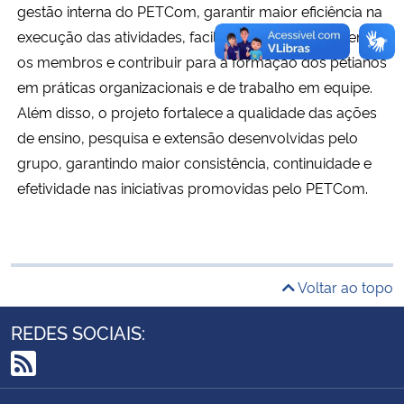
gestão interna do PETCom, garantir maior eficiência na
execução das atividades, facilitar a comunicação entre
Secretaria-Geral
os membros e contribuir para a formação dos petianos
em práticas organizacionais e de trabalho em equipe.
Secretaria de Governo
Além disso, o projeto fortalece a qualidade das ações
de ensino, pesquisa e extensão desenvolvidas pelo
Gabinete de Segurança Institucional
grupo, garantindo maior consistência, continuidade e
Advocacia-Geral da União
efetividade nas iniciativas promovidas pelo PETCom.
Banco Central do Brasil
Planalto
Voltar ao topo
REDES SOCIAIS:
RSS