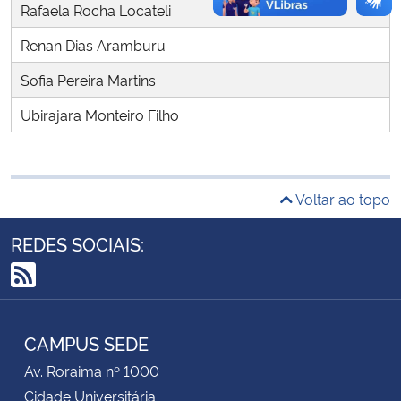
Rafaela Rocha Locateli
Secretaria-Geral
Renan Dias Aramburu
Sofia Pereira Martins
Secretaria de Governo
Ubirajara Monteiro Filho
Gabinete de Segurança Institucional
Advocacia-Geral da União
Voltar ao topo
Banco Central do Brasil
REDES SOCIAIS:
Planalto
RSS
CAMPUS SEDE
Av. Roraima nº 1000
Cidade Universitária