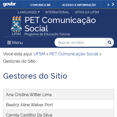
COMUNICA BR
ACESSO À INFORMAÇÃO
PARTI
Casa Civil
LANGUAGES
INTERNATIONAL
SÍTIOS DA UFSM
IR
PET Comunicação
PARA
Social
Ministério da Justiça e Segurança Pública
O
Programa de Educação Tutorial
CONTEÚDO
Ministério da Defesa
Buscar no no Sítio
Busca
Busca:
Menu Principal do Sítio
Menu
Busc
Ministério das Relações Exteriores
Você está aqui:
UFSM
>
PET Comunicação Social
>
Gestores do Sítio
Ministério da Economia
Gestores do Sítio
Início do conteúdo
Ministério da Infraestrutura
Ana Cristina Witter Lima
Ministério da Agricultura, Pecuária e Abastecimento
Beatriz Aline Weber Port
Ministério da Educação
Camila Castilho Da Silva