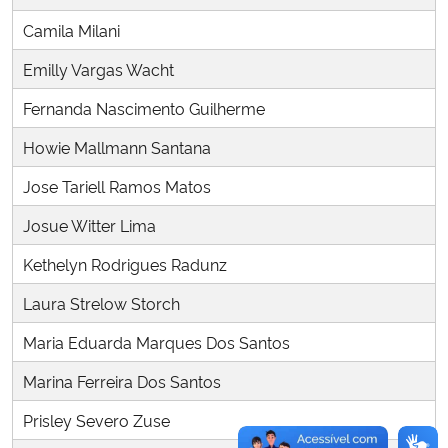
Ministério da Cidadania
Camila Milani
Emilly Vargas Wacht
Ministério da Saúde
Fernanda Nascimento Guilherme
Ministério de Minas e Energia
Howie Mallmann Santana
Ministério da Ciência, Tecnologia, Inovações e Comunicações
Jose Tariell Ramos Matos
Josue Witter Lima
Ministério do Meio Ambiente
Kethelyn Rodrigues Radunz
Ministério do Turismo
Laura Strelow Storch
Ministério do Desenvolvimento Regional
Maria Eduarda Marques Dos Santos
Marina Ferreira Dos Santos
Controladoria-Geral da União
Prisley Severo Zuse
Ministério da Mulher, da Família e dos Direitos Humanos