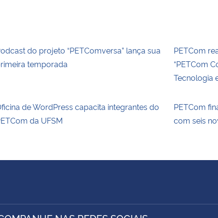
odcast do projeto “PETComversa” lança sua
PETCom real
rimeira temporada
“PETCom Co
Tecnologia 
ficina de WordPress capacita integrantes do
PETCom fina
PETCom da UFSM
com seis no
COMPANHE NAS REDES SOCIAIS