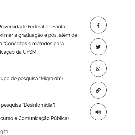
niversidade Federal de Santa
oximar a graduação e pós, além de
ma “Conceitos e métodos para
nicação da UFSM.
upo de pesquisa “Migraidh”)
Copiar para áre
)
 pesquisa “Desinfomídia”)
Discurso e Comunicação Pública)
gital