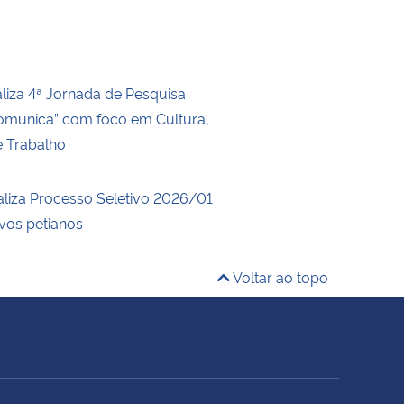
iza 4ª Jornada de Pesquisa
munica” com foco em Cultura,
e Trabalho
liza Processo Seletivo 2026/01
vos petianos
Voltar ao topo