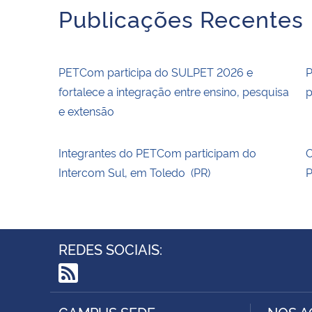
Publicações Recentes
PETCom participa do SULPET 2026 e
P
fortalece a integração entre ensino, pesquisa
p
e extensão
Integrantes do PETCom participam do
O
Intercom Sul, em Toledo (PR)
REDES SOCIAIS:
RSS
CAMPUS SEDE
NOS A