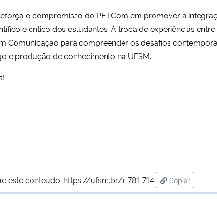
reforça o compromisso do PETCom em promover a integraç
ífico e crítico dos estudantes. A troca de experiências entr
a em Comunicação para compreender os desafios contemporâ
ogo e produção de conhecimento na UFSM.
s!
ue este conteúdo:
https://ufsm.br/r-781-714
Copiar
para área de 