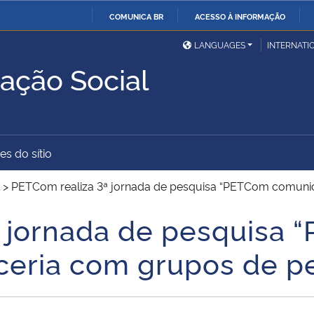
COMUNICA BR
ACESSO À INFORMAÇÃO
Ministério da Defesa
Ministério das Relações
Mini
IR
LANGUAGES
INTERNATI
Exteriores
PARA
ação Social
O
Ministério da Cidadania
Ministério da Saúde
Mini
CONTEÚDO
es do sítio
Ministério do
Controladoria-Geral da
Mini
Desenvolvimento Regional
União
Famí
>
PETCom realiza 3ª jornada de pesquisa “PETCom comuni
Hum
ª jornada de pesquisa
Advocacia-Geral da União
Banco Central do Brasil
Plan
ceria com grupos de p