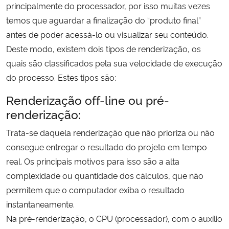
principalmente do processador, por isso muitas vezes
temos que aguardar a finalização do “produto final”
Secretaria-Geral
antes de poder acessá-lo ou visualizar seu conteúdo.
Deste modo, existem dois tipos de renderização, os
Secretaria de Governo
quais são classificados pela sua velocidade de execução
do processo. Estes tipos são:
Gabinete de Segurança Institucional
Renderização off-line ou pré-
Advocacia-Geral da União
renderização:
Trata-se daquela renderização que não prioriza ou não
Banco Central do Brasil
consegue entregar o resultado do projeto em tempo
Planalto
real. Os principais motivos para isso são a alta
complexidade ou quantidade dos cálculos, que não
permitem que o computador exiba o resultado
instantaneamente.
Na pré-renderização, o CPU (processador), com o auxílio