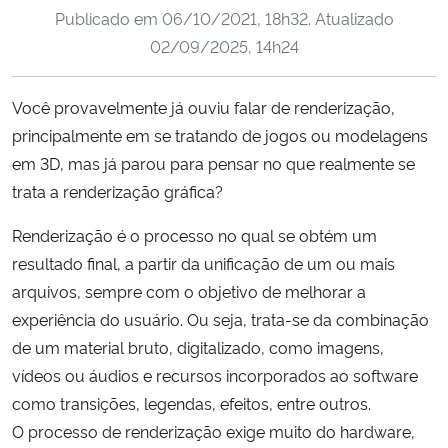
Publicado em
06/10/2021, 18h32
. Atualizado
Ministério da Cidadania
02/09/2025, 14h24
Ministério da Saúde
Você provavelmente já ouviu falar de renderização,
Ministério de Minas e Energia
principalmente em se tratando de jogos ou modelagens
em 3D, mas já parou para pensar no que realmente se
Ministério da Ciência, Tecnologia, Inovações e Comunicações
trata a renderização gráfica?
Ministério do Meio Ambiente
Renderização é o processo no qual se obtém um
resultado final, a partir da unificação de um ou mais
Ministério do Turismo
arquivos, sempre com o objetivo de melhorar a
experiência do usuário. Ou seja, trata-se da combinação
Ministério do Desenvolvimento Regional
de um material bruto, digitalizado, como imagens,
vídeos ou áudios e recursos incorporados ao software
Controladoria-Geral da União
como transições, legendas, efeitos, entre outros.
O processo de renderização exige muito do hardware,
Ministério da Mulher, da Família e dos Direitos Humanos