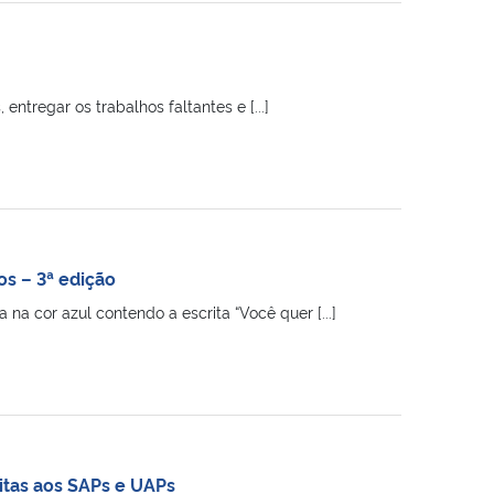
ntregar os trabalhos faltantes e [...]
s – 3ª edição
a cor azul contendo a escrita “Você quer [...]
itas aos SAPs e UAPs