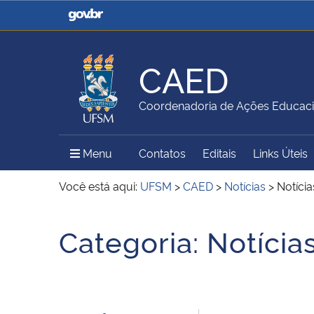
Casa Civil
Ministério da Justiça e
Segurança Pública
CAED
Ministério da Agricultura,
Ministério da Educação
Coordenadoria de Ações Educaci
Pecuária e Abastecimento
Menu Principal do Sítio
Menu
Contatos
Editais
Links Úteis
Ministério do Meio Ambiente
Ministério do Turismo
Você está aqui:
UFSM
>
CAED
>
Notícias
>
Notíci
Início do conteúdo
Categoria:
Notícia
Secretaria de Governo
Gabinete de Segurança
Institucional