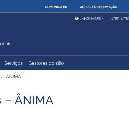
COMUNICA BR
ACESSO À INFORMAÇÃO
Ministério da Defesa
Ministério das Relações
Mini
IR
LANGUAGES
INTERNATI
Exteriores
PARA
O
Ministério da Cidadania
Ministério da Saúde
Mini
CONTEÚDO
onais
Serviços
Gestores do sítio
Ministério do
Controladoria-Geral da
Mini
Desenvolvimento Regional
União
Famí
as - ÂNIMA
Hum
s – ÂNIMA
Advocacia-Geral da União
Banco Central do Brasil
Plan