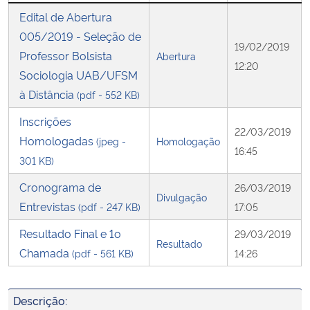
Edital de Abertura
Secretaria-Geral
005/2019 - Seleção de
19/02/2019
Professor Bolsista
Abertura
12:20
Secretaria de Governo
Sociologia UAB/UFSM
à Distância
(pdf - 552 KB)
Gabinete de Segurança Institucional
Inscrições
22/03/2019
Homologadas
(jpeg -
Homologação
Advocacia-Geral da União
16:45
301 KB)
Banco Central do Brasil
Cronograma de
26/03/2019
Divulgação
Entrevistas
(pdf - 247 KB)
17:05
Planalto
Resultado Final e 1o
29/03/2019
Resultado
Chamada
(pdf - 561 KB)
14:26
Descrição: