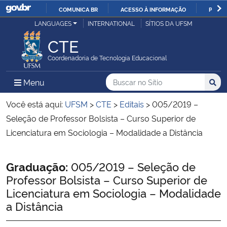
COMUNICA BR
ACESSO À INFORMAÇÃO
PARTI
Casa Civil
LANGUAGES
INTERNATIONAL
SÍTIOS DA UFSM
IR
PARA
CTE
Ministério da Justiça e Segurança Pública
O
Coordenadoria de Tecnologia Educacional
CONTEÚDO
Ministério da Defesa
Buscar no no Sítio
Busca
Busca:
Menu Principal do Sítio
Menu
Busc
Ministério das Relações Exteriores
Você está aqui:
UFSM
>
CTE
>
Editais
>
005/2019 –
Seleção de Professor Bolsista – Curso Superior de
Ministério da Economia
Licenciatura em Sociologia – Modalidade a Distância
Ministério da Infraestrutura
Início do conteúdo
Graduação:
005/2019 – Seleção de
Professor Bolsista – Curso Superior de
Ministério da Agricultura, Pecuária e Abastecimento
Licenciatura em Sociologia – Modalidade
a Distância
Ministério da Educação