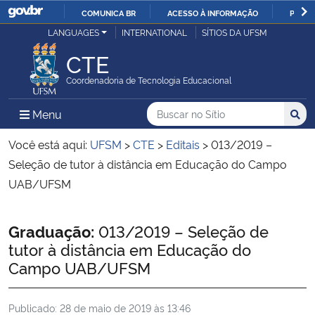
COMUNICA BR
ACESSO À INFORMAÇÃO
PARTI
Casa Civil
LANGUAGES
INTERNATIONAL
SÍTIOS DA UFSM
IR
PARA
CTE
Ministério da Justiça e Segurança Pública
O
Coordenadoria de Tecnologia Educacional
CONTEÚDO
Ministério da Defesa
Buscar no no Sítio
Busca
Busca:
Menu Principal do Sítio
Menu
Busc
Ministério das Relações Exteriores
Você está aqui:
UFSM
>
CTE
>
Editais
>
013/2019 –
Seleção de tutor à distância em Educação do Campo
Ministério da Economia
UAB/UFSM
Ministério da Infraestrutura
Início do conteúdo
Graduação:
013/2019 – Seleção de
tutor à distância em Educação do
Ministério da Agricultura, Pecuária e Abastecimento
Campo UAB/UFSM
Ministério da Educação
Publicado:
28 de maio de 2019 às 13:46