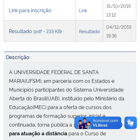
31/10/2019
Link para inscrição
Link
Secretaria-Geral
13:12
04/12/2019
Resultado
Secretaria de Governo
(pdf - 233 KB)
Resultado
19:36
Gabinete de Segurança Institucional
Descrição:
Advocacia-Geral da União
A UNIVERSIDADE FEDERAL DE SANTA
MARIA(UFSM), em parceria com os Estados e
Banco Central do Brasil
Municípios participantes do Sistema Universidade
Planalto
Aberta do Brasil(UAB), instituído pelo Ministério da
Educação(MEC) para a oferta de cursos dos
programas de formação superior, inicial e
continuada, torna pública a seleção para
tutor(a)
para atuação a distância
para o Curso de