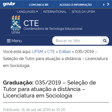
COMUNICA BR
ACESSO À INFORMAÇÃO
PARTI
Casa Civil
LANGUAGES
INTERNATIONAL
SÍTIOS DA UFSM
IR
PARA
CTE
Ministério da Justiça e Segurança Pública
O
Coordenadoria de Tecnologia Educacional
CONTEÚDO
Ministério da Defesa
Buscar no no Sítio
Busca
Busca:
Menu Principal do Sítio
Menu
Busc
Ministério das Relações Exteriores
Você está aqui:
UFSM
>
CTE
>
Editais
>
035/2019 –
Seleção de Tutor para atuação a distância – Licenciatura
Ministério da Economia
em Sociologia
Ministério da Infraestrutura
Início do conteúdo
Graduação:
035/2019 – Seleção de
Tutor para atuação a distância –
Ministério da Agricultura, Pecuária e Abastecimento
Licenciatura em Sociologia
Ministério da Educação
Publicado:
31 de out de 2019 às 10:20