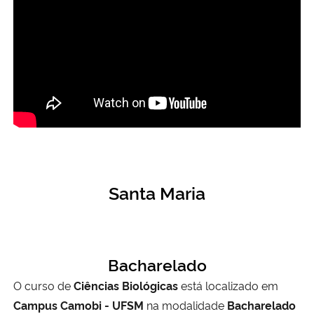
Secretaria-Geral
Secretaria de Governo
Gabinete de Segurança Institucional
Advocacia-Geral da União
Banco Central do Brasil
Santa Maria
Planalto
Bacharelado
O curso de
Ciências Biológicas
está localizado em
Campus Camobi - UFSM
na modalidade
Bacharelado