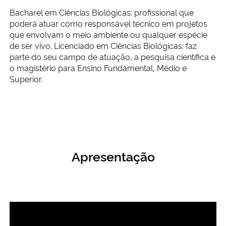
Ministério da Cidadania
Bacharel em Ciências Biológicas: profissional que
poderá atuar como responsável técnico em projetos
que envolvam o meio ambiente ou qualquer espécie
Ministério da Saúde
de ser vivo.
Licenciado em Ciências Biológicas: faz
parte do seu campo de atuação, a pesquisa científica e
Ministério de Minas e Energia
o magistério para Ensino Fundamental, Médio e
Superior.
Ministério da Ciência, Tecnologia, Inovações e Comunicações
Ministério do Meio Ambiente
Ministério do Turismo
Apresentação
Ministério do Desenvolvimento Regional
Controladoria-Geral da União
Ministério da Mulher, da Família e dos Direitos Humanos