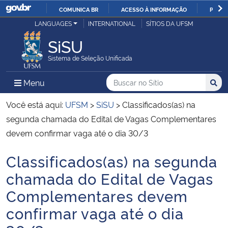
COMUNICA BR
ACESSO À INFORMAÇÃO
PARTI
Casa Civil
LANGUAGES
INTERNATIONAL
SÍTIOS DA UFSM
IR
PARA
SiSU
Ministério da Justiça e Segurança Pública
O
Sistema de Seleção Unificada
CONTEÚDO
Ministério da Defesa
Buscar no no Sítio
Busca
Busca:
Menu Principal do Sítio
Menu
Busc
Ministério das Relações Exteriores
Você está aqui:
UFSM
>
SiSU
>
Classificados(as) na
segunda chamada do Edital de Vagas Complementares
Ministério da Economia
devem confirmar vaga até o dia 30/3
Classificados(as) na segunda
Ministério da Infraestrutura
Início do conteúdo
chamada do Edital de Vagas
Ministério da Agricultura, Pecuária e Abastecimento
Complementares devem
confirmar vaga até o dia
Ministério da Educação