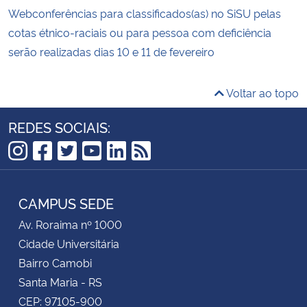
Webconferências para classificados(as) no SiSU pelas
cotas étnico-raciais ou para pessoa com deficiência
serão realizadas dias 10 e 11 de fevereiro
Voltar ao topo
REDES SOCIAIS:
Instagram
Facebook
Twitter
YouTube
LinkedIn
RSS
CAMPUS SEDE
Av. Roraima nº 1000
Cidade Universitária
Bairro Camobi
Santa Maria - RS
CEP: 97105-900