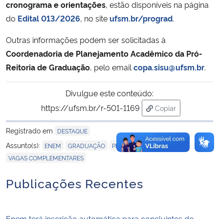
cronograma e orientações
, estão disponíveis na página
do
Edital 013/2026
, no site
ufsm.br/prograd
.
Outras informações podem ser solicitadas à
Coordenadoria de Planejamento Acadêmico da Pró-
Reitoria de Graduação
, pelo email
copa.sisu@ufsm.br
.
Divulgue este conteúdo:
https://ufsm.br/r-501-1169
Copiar
para área de tran
Registrado em
DESTAQUE
,
,
,
,
,
Assunto(s):
ENEM
GRADUAÇÃO
PROGRAD
SISU
UFSM
VAGAS COMPLEMENTARES
Publicações Recentes
Enem terá inscrição automática para concluintes do