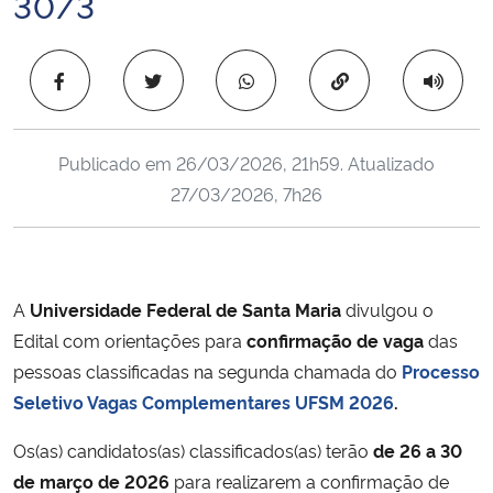
30/3
Ministério da Cidadania
Copiar para área 
Ministério da Saúde
Ministério de Minas e Energia
Publicado em
26/03/2026, 21h59
. Atualizado
27/03/2026, 7h26
Ministério da Ciência, Tecnologia, Inovações e Comunicações
Ministério do Meio Ambiente
A
Universidade Federal de Santa Maria
divulgou o
Ministério do Turismo
Edital com orientações para
confirmação de vaga
das
pessoas classificadas na segunda chamada do
Processo
Ministério do Desenvolvimento Regional
Seletivo Vagas Complementares UFSM 2026
.
Controladoria-Geral da União
Os(as) candidatos(as) classificados(as) terão
de 26 a 30
de março de 2026
para realizarem a confirmação de
Ministério da Mulher, da Família e dos Direitos Humanos