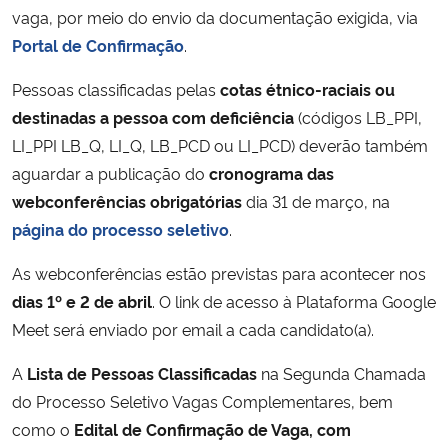
vaga, por meio do envio da documentação exigida, via
Portal de Confirmação
.
Secretaria-Geral
Pessoas classificadas pelas
cotas étnico-raciais ou
Secretaria de Governo
destinadas a pessoa com deficiência
(códigos LB_PPI,
LI_PPI LB_Q, LI_Q, LB_PCD ou LI_PCD) deverão também
Gabinete de Segurança Institucional
aguardar a publicação do
cronograma das
webconferências obrigatórias
dia 31 de março, na
Advocacia-Geral da União
página do processo seletivo
.
Banco Central do Brasil
As webconferências estão previstas para acontecer nos
dias 1º e 2 de abril
. O link de acesso à Plataforma Google
Planalto
Meet será enviado por email a cada candidato(a).
A
Lista de Pessoas Classificadas
na Segunda Chamada
do Processo Seletivo Vagas Complementares, bem
como o
Edital de Confirmação de Vaga, com