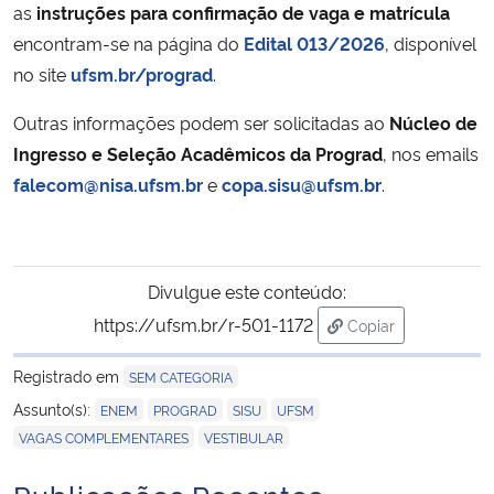
as
instruções para confirmação de vaga e matrícula
encontram-se na página do
Edital 013/2026
, disponível
Secretaria-Geral
no site
ufsm.br/prograd
.
Secretaria de Governo
Outras informações podem ser solicitadas ao
Núcleo de
Ingresso e Seleção Acadêmicos da Prograd
, nos emails
Gabinete de Segurança Institucional
falecom@nisa.ufsm.br
e
copa.sisu@ufsm.br
.
Advocacia-Geral da União
Banco Central do Brasil
Divulgue este conteúdo:
https://ufsm.br/r-501-1172
Copiar
Planalto
para área de trans
Registrado em
SEM CATEGORIA
,
,
,
,
Assunto(s):
ENEM
PROGRAD
SISU
UFSM
,
VAGAS COMPLEMENTARES
VESTIBULAR
Publicações Recentes