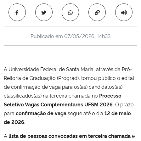
Ministério da Cidadania
Copiar para área 
Ministério da Saúde
Publicado em
07/05/2026, 14h33
Ministério de Minas e Energia
Ministério da Ciência, Tecnologia, Inovações e Comunicações
A Universidade Federal de Santa Maria, através da Pró-
Ministério do Meio Ambiente
Reitoria de Graduação (Prograd), tornou público o edital
de confirmação de vaga para os(as) candidatos(as)
Ministério do Turismo
classificados(as) na terceira chamada no
Processo
Seletivo Vagas Complementares UFSM 2026.
O prazo
Ministério do Desenvolvimento Regional
para
confirmação de vaga
segue até o dia
12 de maio
de 2026
.
Controladoria-Geral da União
A
lista de pessoas convocadas em terceira chamada
e
Ministério da Mulher, da Família e dos Direitos Humanos