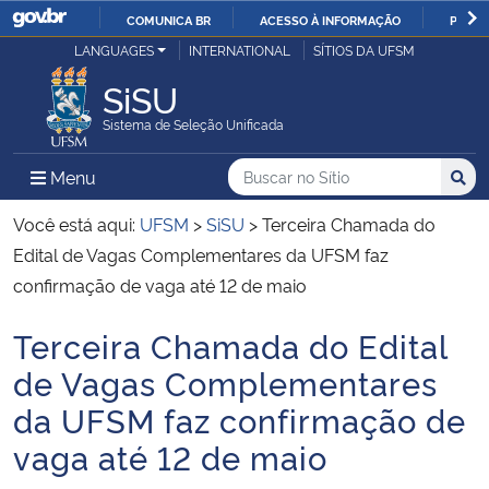
COMUNICA BR
ACESSO À INFORMAÇÃO
PARTI
Casa Civil
LANGUAGES
INTERNATIONAL
SÍTIOS DA UFSM
IR
PARA
SiSU
Ministério da Justiça e Segurança Pública
O
Sistema de Seleção Unificada
CONTEÚDO
Ministério da Defesa
Buscar no no Sítio
Busca
Busca:
Menu Principal do Sítio
Menu
Busc
Ministério das Relações Exteriores
Você está aqui:
UFSM
>
SiSU
>
Terceira Chamada do
Edital de Vagas Complementares da UFSM faz
Ministério da Economia
confirmação de vaga até 12 de maio
Terceira Chamada do Edital
Ministério da Infraestrutura
Início do conteúdo
de Vagas Complementares
Ministério da Agricultura, Pecuária e Abastecimento
da UFSM faz confirmação de
vaga até 12 de maio
Ministério da Educação