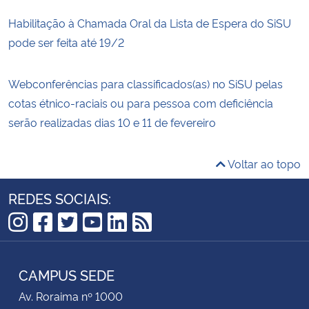
Habilitação à Chamada Oral da Lista de Espera do SiSU
pode ser feita até 19/2
Webconferências para classificados(as) no SiSU pelas
cotas étnico-raciais ou para pessoa com deficiência
serão realizadas dias 10 e 11 de fevereiro
Voltar ao topo
REDES SOCIAIS:
Instagram
Facebook
Twitter
YouTube
LinkedIn
RSS
CAMPUS SEDE
Av. Roraima nº 1000