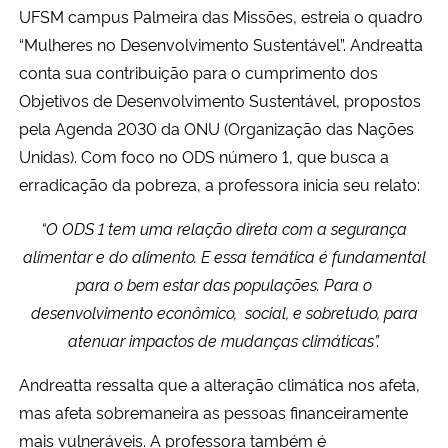
UFSM campus Palmeira das Missões, estreia o quadro
“Mulheres no Desenvolvimento Sustentável”. Andreatta
Secretaria-Geral
conta sua contribuição para o cumprimento dos
Objetivos de Desenvolvimento Sustentável, propostos
Secretaria de Governo
pela Agenda 2030 da ONU (Organização das Nações
Gabinete de Segurança Institucional
Unidas). Com foco no ODS número 1, que busca a
erradicação da pobreza, a professora inicia seu relato:
Advocacia-Geral da União
“O ODS 1 tem uma relação direta com a segurança
alimentar e do alimento. E essa temática é fundamental
Banco Central do Brasil
para o bem estar das populações. Para o
desenvolvimento econômico, social, e sobretudo, para
Planalto
atenuar impactos de mudanças climáticas”.
Andreatta ressalta que a alteração climática nos afeta,
mas afeta sobremaneira as pessoas financeiramente
mais vulneráveis. A professora também é