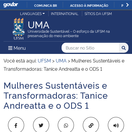
COMUNICA BR
ACESSO À INFORMAÇÃO
PARTI
Casa Civil
LANGUAGES
INTERNATIONAL
SÍTIOS DA UFSM
IR
UMA
PARA
Ministério da Justiça e Segurança Pública
O
Universidade Sustentável – O esforço da UFSM na
preservação do meio ambiente
CONTEÚDO
Ministério da Defesa
Buscar no no Sítio
Busca
Busca:
Menu Principal do Sítio
Menu
Busc
Ministério das Relações Exteriores
Você está aqui:
UFSM
>
UMA
>
Mulheres Sustentáveis e
Transformadoras: Tanice Andreatta e o ODS 1
Ministério da Economia
Mulheres Sustentáveis e
Início do conteúdo
Ministério da Infraestrutura
Transformadoras: Tanice
Andreatta e o ODS 1
Ministério da Agricultura, Pecuária e Abastecimento
Ministério da Educação
Copiar para área 