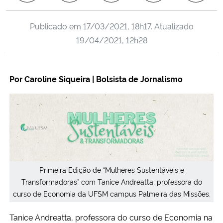
Ministério da Cidadania
Publicado em
17/03/2021, 18h17
. Atualizado
Ministério da Saúde
19/04/2021, 12h28
Ministério de Minas e Energia
Por Caroline Siqueira | Bolsista de Jornalismo
Ministério da Ciência, Tecnologia, Inovações e Comunicações
Ministério do Meio Ambiente
Ministério do Turismo
Ministério do Desenvolvimento Regional
Primeira Edição de “Mulheres Sustentáveis e
Transformadoras” com Tanice Andreatta, professora do
Controladoria-Geral da União
curso de Economia da UFSM campus Palmeira das Missões.
Tanice Andreatta, professora do curso de Economia na
Ministério da Mulher, da Família e dos Direitos Humanos