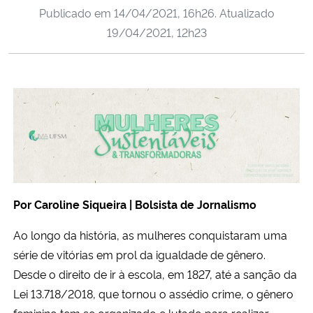
Publicado em
14/04/2021, 16h26
. Atualizado
Ministério da Cidadania
19/04/2021, 12h23
Ministério da Saúde
Ministério de Minas e Energia
Ministério da Ciência, Tecnologia, Inovações e Comunicações
Ministério do Meio Ambiente
Ministério do Turismo
Por Caroline Siqueira | Bolsista de Jornalismo
Ao longo da história, as mulheres conquistaram uma
Ministério do Desenvolvimento Regional
série de vitórias em prol da igualdade de gênero.
Controladoria-Geral da União
Desde o direito de ir à escola, em 1827, até a sanção da
Lei 13.718/2018, que tornou o assédio crime, o gênero
Ministério da Mulher, da Família e dos Direitos Humanos