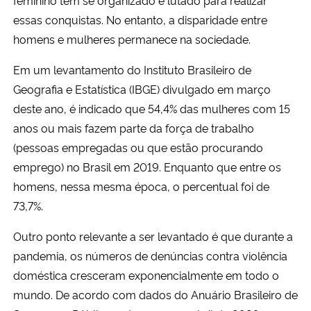
feminino tem se organizado e lutado para realizar
essas conquistas. No entanto, a disparidade entre
Secretaria-Geral
homens e mulheres permanece na sociedade.
Em um levantamento do Instituto Brasileiro de
Secretaria de Governo
Geografia e Estatística (IBGE) divulgado em março
Gabinete de Segurança Institucional
deste ano, é indicado que 54,4% das mulheres com 15
anos ou mais fazem parte da força de trabalho
Advocacia-Geral da União
(pessoas empregadas ou que estão procurando
emprego) no Brasil em 2019. Enquanto que entre os
Banco Central do Brasil
homens, nessa mesma época, o percentual foi de
73,7%.
Planalto
Outro ponto relevante a ser levantado é que durante a
pandemia, os números de denúncias contra violência
doméstica cresceram exponencialmente em todo o
mundo. De acordo com dados do Anuário Brasileiro de