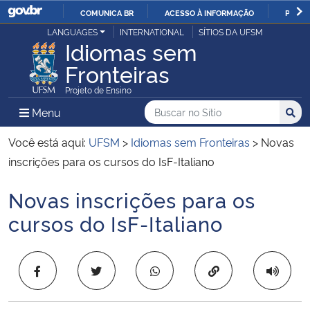
COMUNICA BR
ACESSO À INFORMAÇÃO
PARTI
Casa Civil
LANGUAGES
INTERNATIONAL
SÍTIOS DA UFSM
IR
Idiomas sem
PARA
Fronteiras
Ministério da Justiça e Segurança Pública
O
Projeto de Ensino
CONTEÚDO
Ministério da Defesa
Buscar no no Sítio
Busca
Busca:
Menu Principal do Sítio
Menu
Busc
Ministério das Relações Exteriores
Você está aqui:
UFSM
>
Idiomas sem Fronteiras
>
Novas
inscrições para os cursos do IsF-Italiano
Ministério da Economia
Novas inscrições para os
Início do conteúdo
Ministério da Infraestrutura
cursos do IsF-Italiano
Ministério da Agricultura, Pecuária e Abastecimento
Copiar para área 
Ministério da Educação