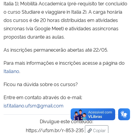
Italia 1); Mobilità Accademica (pré-requisito ter concluído
o curso Studiare e viaggiare in Italia 2). A carga horária
Secretaria-Geral
dos cursos é de 20 horas distribuídas em atividades
síncronas (via Google Meet) e atividades assíncronas
Secretaria de Governo
propostas durante as aulas.
Gabinete de Segurança Institucional
As inscrições permanecerão abertas até 22/05.
Advocacia-Geral da União
Para mais informações e inscrições acesse a página do
Italiano
.
Banco Central do Brasil
Ficou na dúvida sobre os cursos?
Planalto
Entre em contato através do e-mail:
isf.italiano.ufsm@gmail.com
Divulgue este conteúdo:
https://ufsm.br/r-853-235
Copiar