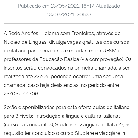
Publicado em
13/05/2021, 16h17
. Atualizado
Ministério da Cidadania
13/07/2021, 20h23
Ministério da Saúde
A Rede Andifes – Idioma sem Fronteiras, através do
Ministério de Minas e Energia
Núcleo de Línguas, divulga vagas gratuitas dos cursos
de italiano para servidores e estudantes da UFSM e
Ministério da Ciência, Tecnologia, Inovações e Comunicações
professores da Educação Básica (via comprovação). Os
inscritos serão convocados na primeira chamada, a ser
Ministério do Meio Ambiente
realizada até 22/05, podendo ocorrer uma segunda
chamada, caso haja desistências, no período entre
Ministério do Turismo
25/05 e 01/06.
Ministério do Desenvolvimento Regional
Serão disponibilizadas para esta oferta aulas de italiano
para 3 níveis: Introdução à língua e cultura italianas
Controladoria-Geral da União
(curso para iniciantes); Studiare e viaggiare in Italia 2 (pré-
requisito ter concluído o curso Studiare e viaggiare in
Ministério da Mulher, da Família e dos Direitos Humanos