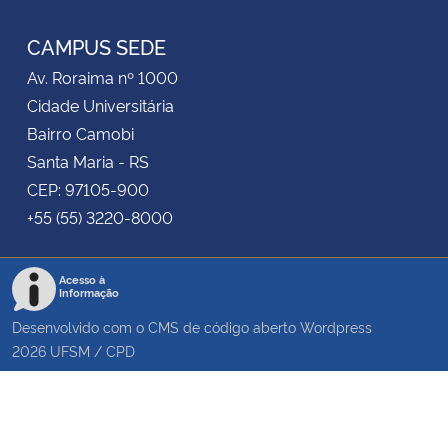
RSS
CAMPUS SEDE
Av. Roraima nº 1000
Cidade Universitária
Bairro Camobi
Santa Maria - RS
CEP: 97105-900
+55 (55) 3220-8000
Acesso à
Informação
Desenvolvido com o CMS de código aberto
Wordpress
2026
UFSM
/
CPD