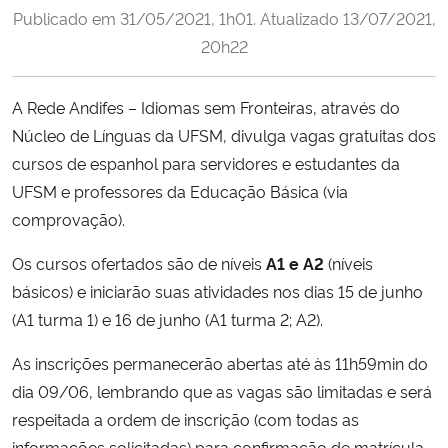
Publicado em
31/05/2021, 1h01
. Atualizado
13/07/2021,
Ministério da Cidadania
20h22
Ministério da Saúde
A Rede Andifes – Idiomas sem Fronteiras, através do
Ministério de Minas e Energia
Núcleo de Línguas da UFSM, divulga vagas gratuitas dos
cursos de espanhol para servidores e estudantes da
Ministério da Ciência, Tecnologia, Inovações e Comunicações
UFSM e professores da Educação Básica (via
comprovação).
Ministério do Meio Ambiente
Os cursos ofertados são de níveis
A1 e A2
(níveis
Ministério do Turismo
básicos) e iniciarão suas atividades nos dias 15 de junho
(A1 turma 1) e 16 de junho (A1 turma 2; A2).
Ministério do Desenvolvimento Regional
As inscrições permanecerão abertas
até às 11h59min do
Controladoria-Geral da União
dia 09/06, lembrando que as vagas são limitadas e será
respeitada a ordem de inscrição (com todas as
Ministério da Mulher, da Família e dos Direitos Humanos
informações solicitadas) para confirmação de matrícula.