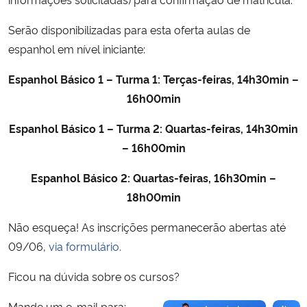
Serão disponibilizadas para esta oferta aulas de
Secretaria-Geral
espanhol em nível iniciante:
Secretaria de Governo
Espanhol Básico 1 – Turma 1: Terças-feiras, 14h30min –
16h00min
Gabinete de Segurança Institucional
Espanhol Básico 1 – Turma 2: Quartas-feiras, 14h30min
Advocacia-Geral da União
– 16h00min
Espanhol Básico 2: Quartas-feiras, 16h30min –
Banco Central do Brasil
18h00min
Planalto
Não esqueça! As inscrições permanecerão abertas até
09/06,
via formulário.
Ficou na dúvida sobre os cursos?
Mande um e-mail para: