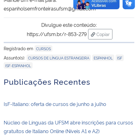
espanholsemfronteirasufsm@gmail.com
Divulgue este conteúdo:
https://ufsm.br/r-853-279
Copiar
para área de trans
Registrado em
CURSOS
,
,
,
Assunto(s):
CURSOS DE LÍNGUA ESTRANGEIRA
ESPANHOL
ISF
ISF-ESPANHOL
Publicações Recentes
IsF-Italiano: oferta de cursos de junho a julho
Núcleo de Línguas da UFSM abre inscrições para cursos
gratuitos de Italiano Online (Níveis A1 e A2)