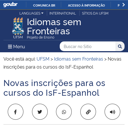
COMUNICA BR
ACESSO À INFORMAÇÃO
PARTI
Casa Civil
LANGUAGES
INTERNATIONAL
SÍTIOS DA UFSM
IR
Idiomas sem
PARA
Fronteiras
Ministério da Justiça e Segurança Pública
O
Projeto de Ensino
CONTEÚDO
Ministério da Defesa
Buscar no no Sítio
Busca
Busca:
Menu Principal do Sítio
Menu
Busc
Ministério das Relações Exteriores
Você está aqui:
UFSM
>
Idiomas sem Fronteiras
>
Novas
inscrições para os cursos do IsF-Espanhol
Ministério da Economia
Novas inscrições para os
Início do conteúdo
Ministério da Infraestrutura
cursos do IsF-Espanhol
Ministério da Agricultura, Pecuária e Abastecimento
Copiar para área 
Ministério da Educação