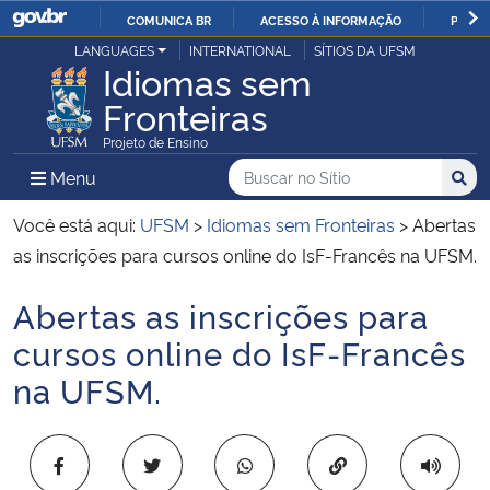
COMUNICA BR
ACESSO À INFORMAÇÃO
PARTI
Casa Civil
LANGUAGES
INTERNATIONAL
SÍTIOS DA UFSM
IR
Idiomas sem
PARA
Fronteiras
Ministério da Justiça e Segurança Pública
O
Projeto de Ensino
CONTEÚDO
Ministério da Defesa
Buscar no no Sítio
Busca
Busca:
Menu Principal do Sítio
Menu
Busc
Ministério das Relações Exteriores
Você está aqui:
UFSM
>
Idiomas sem Fronteiras
>
Abertas
as inscrições para cursos online do IsF-Francês na UFSM.
Ministério da Economia
Abertas as inscrições para
Início do conteúdo
Ministério da Infraestrutura
cursos online do IsF-Francês
na UFSM.
Ministério da Agricultura, Pecuária e Abastecimento
Ministério da Educação
Copiar para área 