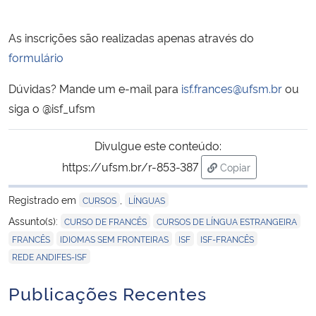
As inscrições são realizadas apenas através do
formulário
Dúvidas? Mande um e-mail para
isf.frances@ufsm.br
ou
siga o @isf_ufsm
Divulgue este conteúdo:
https://ufsm.br/r-853-387
Copiar
para área de trans
Registrado em
,
CURSOS
LÍNGUAS
,
,
Assunto(s):
CURSO DE FRANCÊS
CURSOS DE LÍNGUA ESTRANGEIRA
,
,
,
,
FRANCÊS
IDIOMAS SEM FRONTEIRAS
ISF
ISF-FRANCÊS
REDE ANDIFES-ISF
Publicações Recentes