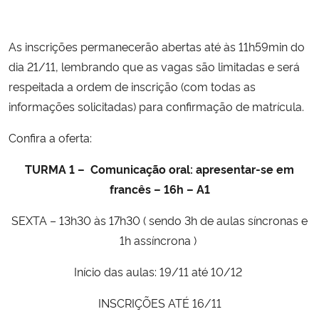
Secretaria-Geral
As inscrições permanecerão abertas até às 11h59min do
dia 21/11, lembrando que as vagas são limitadas e será
Secretaria de Governo
respeitada a ordem de inscrição (com todas as
informações solicitadas) para confirmação de matrícula.
Gabinete de Segurança Institucional
Confira a oferta:
Advocacia-Geral da União
TURMA 1 –
Comunicação oral: apresentar-se em
Banco Central do Brasil
francês – 16h – A1
SEXTA – 13h30 às 17h30 ( sendo 3h de aulas síncronas e
Planalto
1h assíncrona )
Início das aulas: 19/11 até 10/12
INSCRIÇÕES ATÉ 16/11