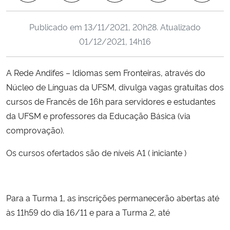
Ministério da Cidadania
Publicado em
13/11/2021, 20h28
. Atualizado
Ministério da Saúde
01/12/2021, 14h16
Ministério de Minas e Energia
A Rede Andifes – Idiomas sem Fronteiras, através do
Núcleo de Línguas da UFSM, divulga vagas gratuitas dos
Ministério da Ciência, Tecnologia, Inovações e Comunicações
cursos de Francês de 16h para servidores e estudantes
da UFSM e professores da Educação Básica (via
Ministério do Meio Ambiente
comprovação).
Ministério do Turismo
Os cursos ofertados são de níveis A1 ( iniciante )
Ministério do Desenvolvimento Regional
Para a Turma 1, as inscrições permanecerão abertas até
Controladoria-Geral da União
às 11h59 do dia
16/11 e para a Turma 2, até
Ministério da Mulher, da Família e dos Direitos Humanos