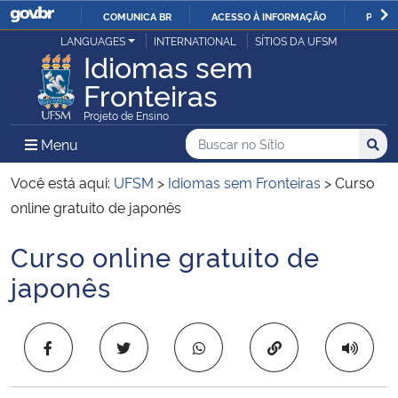
COMUNICA BR
ACESSO À INFORMAÇÃO
PARTI
Casa Civil
LANGUAGES
INTERNATIONAL
SÍTIOS DA UFSM
IR
Idiomas sem
PARA
Fronteiras
Ministério da Justiça e Segurança Pública
O
Projeto de Ensino
CONTEÚDO
Ministério da Defesa
Buscar no no Sítio
Busca
Busca:
Menu Principal do Sítio
Menu
Busc
Ministério das Relações Exteriores
Você está aqui:
UFSM
>
Idiomas sem Fronteiras
>
Curso
online gratuito de japonês
Ministério da Economia
Curso online gratuito de
Início do conteúdo
Ministério da Infraestrutura
japonês
Ministério da Agricultura, Pecuária e Abastecimento
Copiar para área 
Ministério da Educação