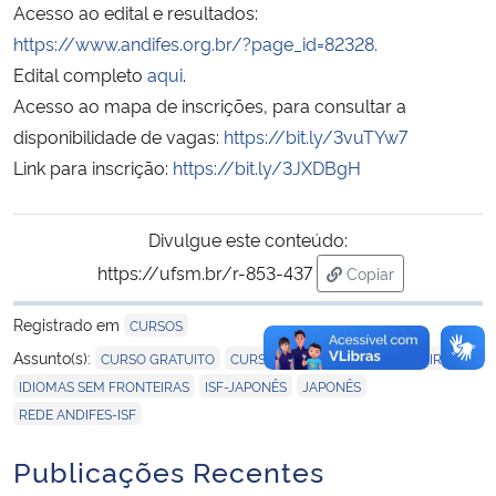
Acesso ao edital e resultados:
https://www.andifes.org.br/?page_id=82328.
Secretaria-Geral
Edital completo
aqui
.
Acesso ao mapa de inscrições, para consultar a
Secretaria de Governo
disponibilidade de vagas:
https://bit.ly/3vuTYw7
Link para inscrição:
https://bit.ly/3JXDBgH
Gabinete de Segurança Institucional
Advocacia-Geral da União
Divulgue este conteúdo:
https://ufsm.br/r-853-437
Copiar
Banco Central do Brasil
para área de trans
Registrado em
CURSOS
Planalto
,
,
Assunto(s):
CURSO GRATUITO
CURSOS DE LÍNGUA ESTRANGEIRA
,
,
,
IDIOMAS SEM FRONTEIRAS
ISF-JAPONÊS
JAPONÊS
REDE ANDIFES-ISF
Publicações Recentes