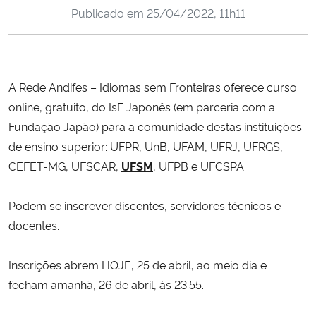
Publicado em
25/04/2022, 11h11
Ministério da Cidadania
Ministério da Saúde
A Rede Andifes – Idiomas sem Fronteiras oferece curso
Ministério de Minas e Energia
online, gratuito, do IsF Japonês (em parceria com a
Ministério da Ciência, Tecnologia, Inovações e Comunicações
Fundação Japão) para a comunidade destas instituições
de ensino superior: UFPR, UnB, UFAM, UFRJ, UFRGS,
Ministério do Meio Ambiente
CEFET-MG, UFSCAR,
UFSM
, UFPB e UFCSPA.
Ministério do Turismo
Podem se inscrever discentes, servidores técnicos e
docentes.
Ministério do Desenvolvimento Regional
Inscrições abrem HOJE, 25 de abril, ao meio dia e
Controladoria-Geral da União
fecham amanhã, 26 de abril, às 23:55.
Ministério da Mulher, da Família e dos Direitos Humanos