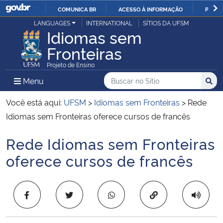
COMUNICA BR
ACESSO À INFORMAÇÃO
PARTI
Casa Civil
LANGUAGES
INTERNATIONAL
SÍTIOS DA UFSM
IR
Idiomas sem
PARA
Fronteiras
Ministério da Justiça e Segurança Pública
O
Projeto de Ensino
CONTEÚDO
Ministério da Defesa
Buscar no no Sítio
Busca
Busca:
Menu Principal do Sítio
Menu
Busc
Ministério das Relações Exteriores
Você está aqui:
UFSM
>
Idiomas sem Fronteiras
>
Rede
Idiomas sem Fronteiras oferece cursos de francês
Ministério da Economia
Rede Idiomas sem Fronteiras
Início do conteúdo
Ministério da Infraestrutura
oferece cursos de francês
Ministério da Agricultura, Pecuária e Abastecimento
Copiar para área 
Ministério da Educação