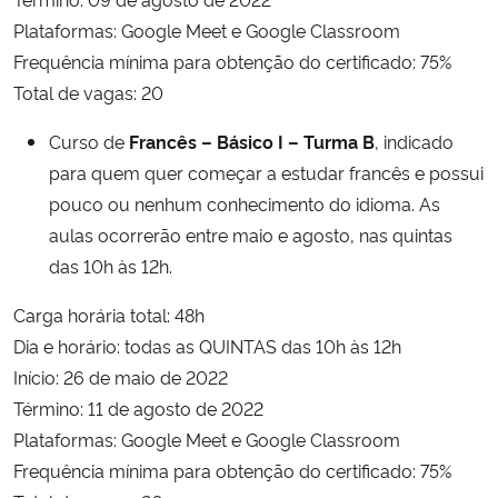
Plataformas: Google Meet e Google Classroom
Secretaria-Geral
Frequência mínima para obtenção do certificado: 75%
Total de vagas: 20
Secretaria de Governo
Curso de
Francês – Básico I – Turma B
, indicado
Gabinete de Segurança Institucional
para quem quer começar a estudar francês e possui
pouco ou nenhum conhecimento do idioma. As
Advocacia-Geral da União
aulas ocorrerão entre maio e agosto, nas quintas
das 10h às 12h.
Banco Central do Brasil
Carga horária total: 48h
Dia e horário: todas as QUINTAS das 10h às 12h
Planalto
Início: 26 de maio de 2022
Término: 11 de agosto de 2022
Plataformas: Google Meet e Google Classroom
Frequência mínima para obtenção do certificado: 75%