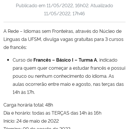
Publicado em
11/05/2022, 16h02
. Atualizado
Ministério da Cidadania
11/05/2022, 17h46
Ministério da Saúde
A Rede – Idiomas sem Fronteiras, através do Núcleo de
Ministério de Minas e Energia
Línguas da UFSM, divulga vagas gratuitas para 3 cursos
de francês:
Ministério da Ciência, Tecnologia, Inovações e Comunicações
Curso de
Francês – Básico I – Turma A
, indicado
Ministério do Meio Ambiente
para quem quer começar a estudar francês e possui
pouco ou nenhum conhecimento do idioma. As
Ministério do Turismo
aulas ocorrerão entre maio e agosto, nas terças das
14h às 17h.
Ministério do Desenvolvimento Regional
Carga horária total: 48h
Controladoria-Geral da União
Dia e horário: todas as TERÇAS das 14h às 16h
Início: 24 de maio de 2022
Ministério da Mulher, da Família e dos Direitos Humanos
Término: 09 de agosto de 2022