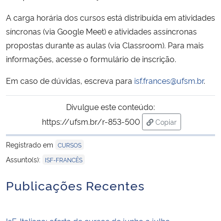
A carga horária dos cursos está distribuída em atividades
síncronas (via Google Meet) e atividades assíncronas
propostas durante as aulas (via Classroom). Para mais
informações, acesse o formulário de inscrição.
Em caso de dúvidas, escreva para
isf.frances@ufsm.br
.
Divulgue este conteúdo:
https://ufsm.br/r-853-500
Copiar
para área de trans
Registrado em
CURSOS
Assunto(s):
ISF-FRANCÊS
Publicações Recentes
IsF-Italiano: oferta de cursos de junho a julho