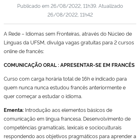
Publicado em
26/08/2022, 11h39
. Atualizado
Ministério da Cidadania
26/08/2022, 11h42
Ministério da Saúde
A Rede – Idiomas sem Fronteiras, através do Núcleo de
Ministério de Minas e Energia
Línguas da UFSM, divulga vagas gratuitas para 2 cursos
online de francês:
Ministério da Ciência, Tecnologia, Inovações e Comunicações
COMUNICAÇÃO ORAL : APRESENTAR-SE EM FRANCÊS
Ministério do Meio Ambiente
Curso com carga horária total de 16h e indicado para
quem nunca nunca estudou francês anteriormente e
Ministério do Turismo
quer começar a estudar o idioma.
Ministério do Desenvolvimento Regional
Ementa:
Introdução aos elementos básicos de
comunicação em língua francesa. Desenvolvimento de
Controladoria-Geral da União
competências gramaticais, lexicais e socioculturais
respondendo aos objetivos pragmáticos para aprender a
Ministério da Mulher, da Família e dos Direitos Humanos