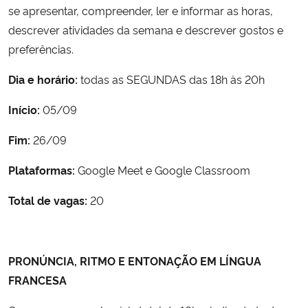
se apresentar, compreender, ler e informar as horas,
descrever atividades da semana e descrever gostos e
Secretaria-Geral
preferências.
Secretaria de Governo
Dia e horário:
todas as SEGUNDAS das 18h às 20h
Gabinete de Segurança Institucional
Início:
05/09
Fim:
26/09
Advocacia-Geral da União
Plataformas:
Google Meet e Google Classroom
Banco Central do Brasil
Total de vagas:
20
Planalto
PRONÚNCIA, RITMO E ENTONAÇÃO EM LÍNGUA
FRANCESA