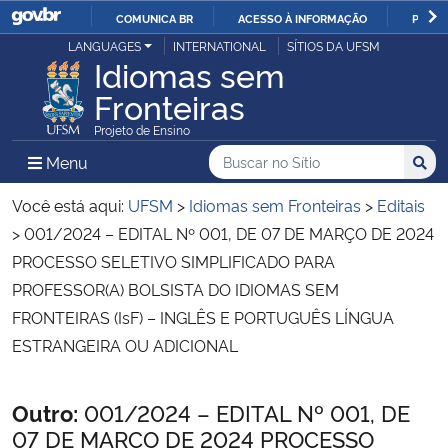
COMUNICA BR
ACESSO À INFORMAÇÃO
PARTI
Casa Civil
LANGUAGES
INTERNATIONAL
SÍTIOS DA UFSM
IR
Idiomas sem
PARA
Fronteiras
Ministério da Justiça e Segurança Pública
O
Projeto de Ensino
CONTEÚDO
Ministério da Defesa
Buscar no no Sítio
Busca
Busca:
Menu Principal do Sítio
Menu
Busc
Ministério das Relações Exteriores
Você está aqui:
UFSM
>
Idiomas sem Fronteiras
>
Editais
>
001/2024 – EDITAL Nº 001, DE 07 DE MARÇO DE 2024
Ministério da Economia
PROCESSO SELETIVO SIMPLIFICADO PARA
PROFESSOR(A) BOLSISTA DO IDIOMAS SEM
Ministério da Infraestrutura
FRONTEIRAS (IsF) – INGLÊS E PORTUGUÊS LÍNGUA
ESTRANGEIRA OU ADICIONAL
Ministério da Agricultura, Pecuária e Abastecimento
Início do conteúdo
Outro:
001/2024 – EDITAL Nº 001, DE
Ministério da Educação
07 DE MARÇO DE 2024 PROCESSO