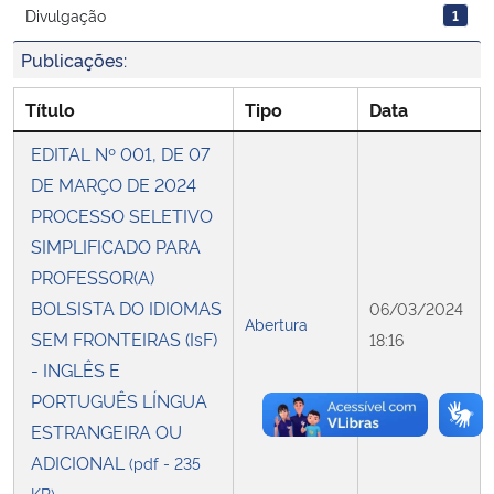
Divulgação
1
Secretaria-Geral
Publicações:
Título
Tipo
Data
Secretaria de Governo
EDITAL Nº 001, DE 07
Gabinete de Segurança Institucional
DE MARÇO DE 2024
PROCESSO SELETIVO
Advocacia-Geral da União
SIMPLIFICADO PARA
PROFESSOR(A)
Banco Central do Brasil
BOLSISTA DO IDIOMAS
06/03/2024
Abertura
SEM FRONTEIRAS (IsF)
18:16
Planalto
- INGLÊS E
PORTUGUÊS LÍNGUA
ESTRANGEIRA OU
ADICIONAL
(pdf - 235
KB)