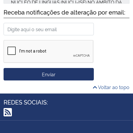
NÚCLEO DE LÍNGUAS (NUCLI-ISF) NO ÂMBITO DA
REDE ANDIFES IDIOMAS SEM FRONTEIRAS NA
Receba notificações de alteração por email:
UFSM
A Coordenadora Geral da Rede Andifes-Idiomas
sem Fronteiras (Rede Andifes-IsF) da Universidade
Federal de Santa Maria, Professora Maria Clara da S.
R. Carneiro, no uso de suas atribuições legais, torna
público o cronograma e demais procedimentos
relativos ao Processo Seletivo Simplificado visando
Enviar
a seleção de bolsistas para atuarem como tutores
Voltar ao topo
em residência docente de língua francesa do Núcleo
de Línguas-IsF da UFSM.
REDES SOCIAIS:
RSS