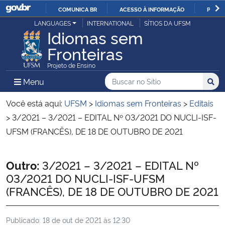
COMUNICA BR
ACESSO À INFORMAÇÃO
PARTI
Casa Civil
LANGUAGES
INTERNATIONAL
SÍTIOS DA UFSM
IR
Idiomas sem
PARA
Fronteiras
Ministério da Justiça e Segurança Pública
O
Projeto de Ensino
CONTEÚDO
Ministério da Defesa
Buscar no no Sítio
Busca
Busca:
Menu Principal do Sítio
Menu
Busc
Ministério das Relações Exteriores
Você está aqui:
UFSM
>
Idiomas sem Fronteiras
>
Editais
>
3/2021 – 3/2021 – EDITAL Nº 03/2021 DO NUCLI-ISF-
Ministério da Economia
UFSM (FRANCÊS), DE 18 DE OUTUBRO DE 2021
Ministério da Infraestrutura
Início do conteúdo
Outro:
3/2021 – 3/2021 – EDITAL Nº
03/2021 DO NUCLI-ISF-UFSM
Ministério da Agricultura, Pecuária e Abastecimento
(FRANCÊS), DE 18 DE OUTUBRO DE 2021
Ministério da Educação
Publicado:
18 de out de 2021 às 12:30