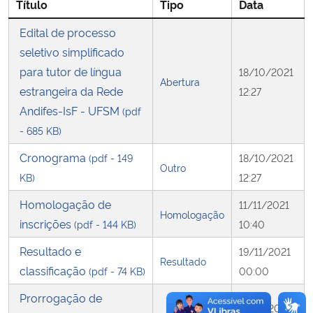
Título
Tipo
Data
Edital de processo
Secretaria-Geral
seletivo simplificado
Secretaria de Governo
para tutor de língua
18/10/2021
Abertura
estrangeira da Rede
12:27
Gabinete de Segurança Institucional
Andifes-IsF - UFSM
(pdf
- 685 KB)
Advocacia-Geral da União
Cronograma
(pdf - 149
18/10/2021
Outro
KB)
12:27
Banco Central do Brasil
Homologação de
11/11/2021
Homologação
Planalto
inscrições
(pdf - 144 KB)
10:40
Resultado e
19/11/2021
Resultado
classificação
(pdf - 74 KB)
00:00
Prorrogação de
19/11/2022