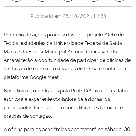
Ministério da Cidadania
Publicado em
26/10/2021, 11h38
Ministério da Saúde
Por meio de ações promovidas pelo projeto Ateliê de
Ministério de Minas e Energia
Textos, estudantes da Universidade Federal de Santa
Maria e da Escola Municipal Antônio Gonçalves do
Ministério da Ciência, Tecnologia, Inovações e Comunicações
Amaral terão a oportunidade de participar de oficinas de
contação de estórias, realizadas de forma remota pela
Ministério do Meio Ambiente
plataforma Google Meet.
Ministério do Turismo
Nas oficinas, ministradas pela Profª Drª Lívia Perry Jahn,
escritora e experiente contadora de estórias, os
Ministério do Desenvolvimento Regional
participantes terão contato com diferentes técnicas e
práticas de contação.
Controladoria-Geral da União
A oficina para os acadêmicos acontecerá no sábado, 30
Ministério da Mulher, da Família e dos Direitos Humanos