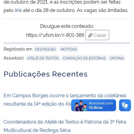
de outubro de 2021, e as inscrições podem ser feitas
pelo
link
até o dia 28 de outubro. As vagas são limitadas.
Secretaria-Geral
Divulgue este conteúdo:
Secretaria de Governo
https://ufsm.br/r-801-389
Copiar
para área de trans
Gabinete de Segurança Institucional
Registrado em
,
DESTAQUES
NOTÍCIAS
,
,
Assunto(s):
ATELIÊ DE TEXTOS
CONTAÇÃO DE ESTÓRIAS
OFICINA
Advocacia-Geral da União
Publicações Recentes
Banco Central do Brasil
Planalto
Em Campos Borges ocorre o lançamento da coletânea
resultante da 14ª edição do Ateliê de Textos
Coordenadora do Ateliê de Textos é Patrona da 3ª Feira
Multicultural de Restinga Sêca