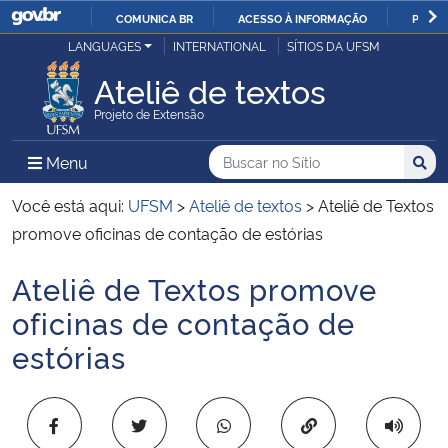
COMUNICA BR
ACESSO À INFORMAÇÃO
PARTI
Casa Civil
LANGUAGES
INTERNATIONAL
SÍTIOS DA UFSM
IR
PARA
Ateliê de textos
Ministério da Justiça e Segurança Pública
O
Projeto de Extensão
CONTEÚDO
Ministério da Defesa
Buscar no no Sítio
Busca
Busca:
Menu Principal do Sítio
Menu
Busc
Ministério das Relações Exteriores
Você está aqui:
UFSM
>
Ateliê de textos
>
Ateliê de Textos
promove oficinas de contação de estórias
Ministério da Economia
Ateliê de Textos promove
Início do conteúdo
Ministério da Infraestrutura
oficinas de contação de
estórias
Ministério da Agricultura, Pecuária e Abastecimento
Ministério da Educação
Copiar para área 