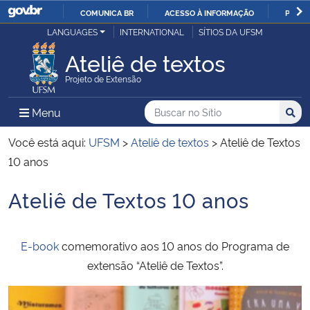
COMUNICA BR
ACESSO À INFORMAÇÃO
PARTI
Casa Civil
LANGUAGES
INTERNATIONAL
SÍTIOS DA UFSM
IR
PARA
Ateliê de textos
Ministério da Justiça e Segurança Pública
O
Projeto de Extensão
CONTEÚDO
Ministério da Defesa
Buscar no no Sítio
Busca
Busca:
Menu Principal do Sítio
Menu
Busc
Ministério das Relações Exteriores
Você está aqui:
UFSM
>
Ateliê de textos
>
Ateliê de Textos
10 anos
Ministério da Economia
Ateliê de Textos 10 anos
Início do conteúdo
Ministério da Infraestrutura
E-book
comemorativo aos 10 anos do Programa de
Ministério da Agricultura, Pecuária e Abastecimento
extensão “Ateliê de Textos”.
Ministério da Educação