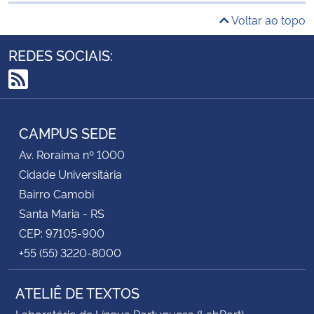
Voltar ao topo
Secretaria-Geral
REDES SOCIAIS:
Secretaria de Governo
RSS
Gabinete de Segurança Institucional
CAMPUS SEDE
Advocacia-Geral da União
Av. Roraima nº 1000
Cidade Universitária
Banco Central do Brasil
Bairro Camobi
Santa Maria - RS
Planalto
CEP: 97105-900
+55 (55) 3220-8000
ATELIÊ DE TEXTOS
Laboratório de Língua Portuguesa (LabPort)