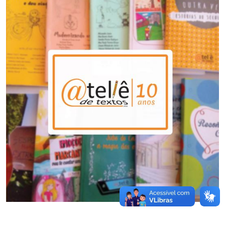
Ministério da Cidadania
Ministério da Saúde
Ministério de Minas e Energia
Ministério da Ciência, Tecnologia, Inovações e Comunicações
Ministério do Meio Ambiente
Ministério do Turismo
Ministério do Desenvolvimento Regional
Controladoria-Geral da União
Ministério da Mulher, da Família e dos Direitos Humanos