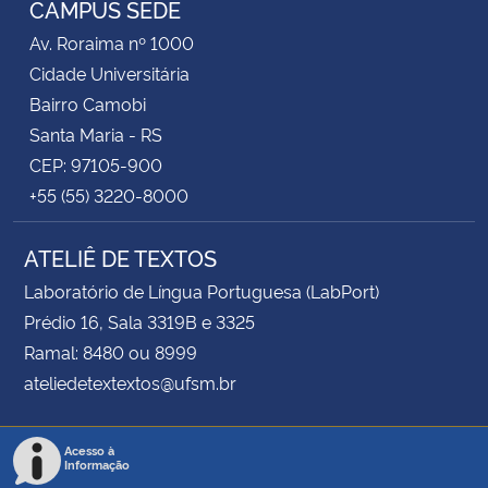
CAMPUS SEDE
Av. Roraima nº 1000
Secretaria-Geral
Cidade Universitária
Bairro Camobi
Secretaria de Governo
Santa Maria - RS
CEP: 97105-900
Gabinete de Segurança Institucional
+55 (55) 3220-8000
Advocacia-Geral da União
ATELIÊ DE TEXTOS
Banco Central do Brasil
Laboratório de Língua Portuguesa (LabPort)
Prédio 16, Sala 3319B e 3325
Planalto
Ramal: 8480 ou 8999
ateliedetextextos@ufsm.br
Acesso à
Informação