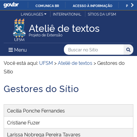
COMUNICA BR
ACESSO À INFORMAÇÃO
PARTI
Casa Civil
LANGUAGES
INTERNATIONAL
SÍTIOS DA UFSM
IR
PARA
Ateliê de textos
Ministério da Justiça e Segurança Pública
O
Projeto de Extensão
CONTEÚDO
Ministério da Defesa
Buscar no no Sítio
Busca
Busca:
Menu Principal do Sítio
Menu
Busc
Ministério das Relações Exteriores
Você está aqui:
UFSM
>
Ateliê de textos
>
Gestores do
Sítio
Ministério da Economia
Gestores do Sítio
Início do conteúdo
Ministério da Infraestrutura
Cecilia Ponche Fernandes
Ministério da Agricultura, Pecuária e Abastecimento
Cristiane Fuzer
Ministério da Educação
Larissa Nobrega Pereira Tavares