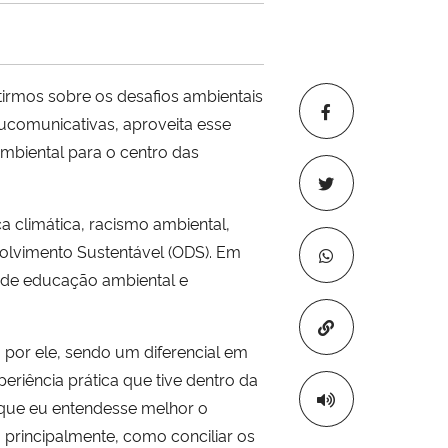
tirmos sobre os desafios ambientais
ucomunicativas, aproveita esse
mbiental para o centro das
a climática, racismo ambiental,
olvimento Sustentável (ODS). Em
 de educação ambiental e
Copiar para áre
por ele, sendo um diferencial em
periência prática que tive dentro da
a que eu entendesse melhor o
, principalmente, como conciliar os