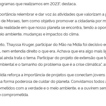
ogramas que realizamos em 2023”, destaca.
portância relembrar e dar voz às atividades que valorizam 
e de Moraes, tem como objetivo promover a cidadania por 
a realidade em que nosso planeta se encontra, tendo a opo
io ambiente, mudanças e impactos do clima.
to, Thayssa Kruger, participar do Mão na Mídia foi decisivo
, nem entendia direito o que era. Achava que era algo mais l
nal ainda trata o tema. Participar do projeto de extensão que
mbiental e o tamanho do problema que é a crise climática”, a
dia reforça a importância de projetos que conectam jovens 
ma forma poderosa de cuidar do planeta. Convidamos todos 
etidos com a verdade e o meio ambiente, e a ouvirem sem
e comprometida.