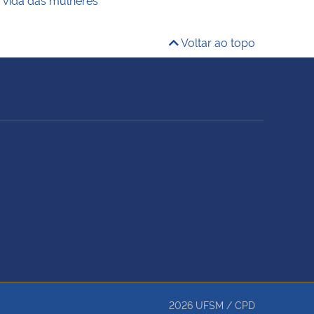
Voltar ao topo
2026
UFSM
/
CPD