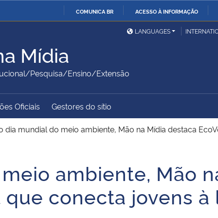
COMUNICA BR
ACESSO À INFORMAÇÃO
Ministério da Defesa
Ministério das Relações
Mini
IR
LANGUAGES
INTERNATI
Exteriores
PARA
na Mídia
O
Ministério da Cidadania
Ministério da Saúde
Mini
CONTEÚDO
itucional/Pesquisa/Ensino/Extensão
es Oficiais
Gestores do sítio
Ministério do
Controladoria-Geral da
Mini
Desenvolvimento Regional
União
Famí
o dia mundial do meio ambiente, Mão na Mídia destaca EcoVo
Hum
 meio ambiente, Mão n
Advocacia-Geral da União
Banco Central do Brasil
Plan
 que conecta jovens à 