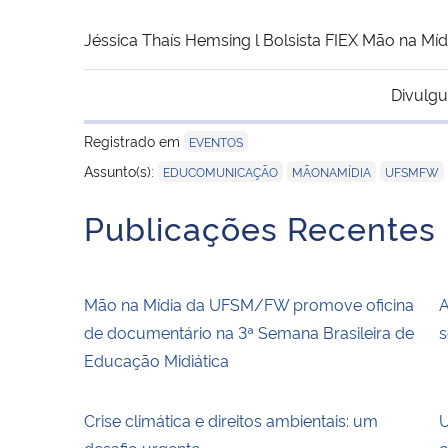
Jéssica Thaís Hemsing l Bolsista FIEX Mão na Mí
Divulgu
Registrado em
EVENTOS
,
,
Assunto(s):
EDUCOMUNICAÇÃO
MÃONAMÍDIA
UFSMFW
Publicações Recentes
Mão na Mídia da UFSM/FW promove oficina
A
de documentário na 3ª Semana Brasileira de
s
Educação Midiática
Crise climática e direitos ambientais: um
U
desafio urgente
c