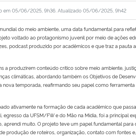
do em
05/06/2025, 9h36
. Atualizado
05/06/2025, 9h42
a mundial do meio ambiente, uma data fundamental para refle
ojeto voltado ao protagonismo juvenil por meio de ações ed
s, podcast produzido por acadêmicos e que traz a pauta a
s a produzirem conteúdo crítico sobre meio ambiente, justiç
anças climáticas, abordando também os Objetivos de Desenv
a nova temporada, reafirmando seu papel como ferramenta
cipado ativamente na formação de cada acadêmico que passa 
etti, egresso da UFSM/FW e do Mão na Mídia, foi a principal ex
ato, aprendi muito. O projeto teve um papel fundamental par
s de produção de roteiros, organização, contato com fontes e