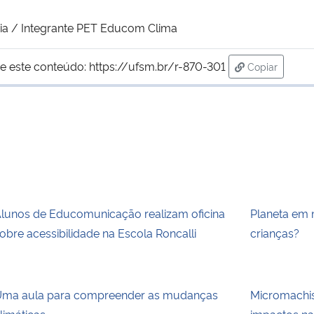
dia / Integrante PET Educom Clima
e este conteúdo:
https://ufsm.br/r-870-301
Copiar
para área de
lunos de Educomunicação realizam oficina
Planeta em 
obre acessibilidade na Escola Roncalli
crianças?
ma aula para compreender as mudanças
Micromachi
limáticas
impactos na