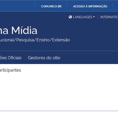
COMUNICA BR
ACESSO À INFORMAÇÃO
Ministério da Defesa
Ministério das Relações
Mini
IR
LANGUAGES
INTERNATI
Exteriores
PARA
na Mídia
O
Ministério da Cidadania
Ministério da Saúde
Mini
CONTEÚDO
itucional/Pesquisa/Ensino/Extensão
es Oficiais
Gestores do sítio
Ministério do
Controladoria-Geral da
Mini
Desenvolvimento Regional
União
Famí
rticipantes
Hum
Advocacia-Geral da União
Banco Central do Brasil
Plan