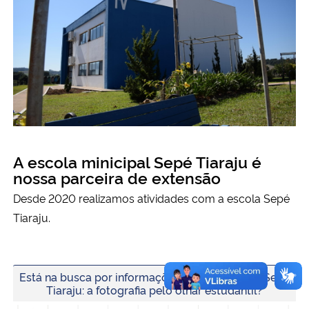
Ministério da Cidadania
Ministério da Saúde
Ministério de Minas e Energia
Ministério da Ciência, Tecnologia, Inovações e Comunicações
A escola minicipal Sepé Tiaraju é
Ministério do Meio Ambiente
nossa parceira de extensão
Ministério do Turismo
Desde 2020 realizamos atividades com a escola Sepé
Tiaraju.
Ministério do Desenvolvimento Regional
Controladoria-Geral da União
Está na busca por informações sobre a Mostra Sepé
Tiaraju: a fotografia pelo olhar estudantil?
Ministério da Mulher, da Família e dos Direitos Humanos