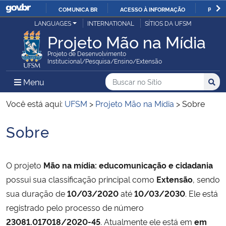
COMUNICA BR
ACESSO À INFORMAÇÃO
PARTI
Casa Civil
LANGUAGES
INTERNATIONAL
SÍTIOS DA UFSM
IR
Projeto Mão na Mídia
PARA
Ministério da Justiça e Segurança Pública
O
Projeto de Desenvolvimento
Institucional/Pesquisa/Ensino/Extensão
CONTEÚDO
Ministério da Defesa
Buscar no no Sítio
Busca
Busca:
Menu Principal do Sítio
Menu
Busc
Ministério das Relações Exteriores
Você está aqui:
UFSM
>
Projeto Mão na Mídia
>
Sobre
Sobre
Ministério da Economia
Início do conteúdo
Ministério da Infraestrutura
O projeto
Mão na mídia: educomunicação e cidadania
possui sua classificação principal como
Extensão
, sendo
Ministério da Agricultura, Pecuária e Abastecimento
sua duração de
10/03/2020
até
10/03/2030
. Ele está
registrado pelo processo de número
Ministério da Educação
23081.017018/2020-45
. Atualmente ele está em
em