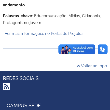
andamento
.
Ministério da Cidadania
Palavras-chave:
Educomunicação, Mídias, Cidadania,
Ministério da Saúde
Protagonismo jovem
Ministério de Minas e Energia
Ver mais informações no Portal de Projetos
Ministério da Ciência, Tecnologia, Inovações e Comunicações
Ministério do Meio Ambiente
Voltar ao topo
Ministério do Turismo
REDES SOCIAIS:
Ministério do Desenvolvimento Regional
RSS
Controladoria-Geral da União
CAMPUS SEDE
Ministério da Mulher, da Família e dos Direitos Humanos