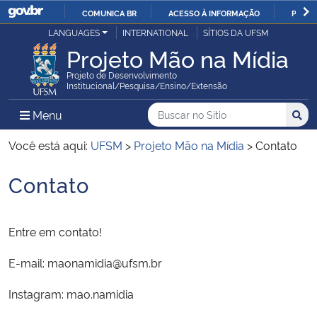
COMUNICA BR
ACESSO À INFORMAÇÃO
PARTI
Casa Civil
LANGUAGES
INTERNATIONAL
SÍTIOS DA UFSM
IR
Projeto Mão na Mídia
PARA
Ministério da Justiça e Segurança Pública
O
Projeto de Desenvolvimento
Institucional/Pesquisa/Ensino/Extensão
CONTEÚDO
Ministério da Defesa
Buscar no no Sítio
Busca
Busca:
Menu Principal do Sítio
Menu
Busc
Ministério das Relações Exteriores
Você está aqui:
UFSM
>
Projeto Mão na Mídia
>
Contato
Contato
Ministério da Economia
Início do conteúdo
Ministério da Infraestrutura
Entre em contato!
Ministério da Agricultura, Pecuária e Abastecimento
E-mail: maonamidia@ufsm.br
Ministério da Educação
Instagram: mao.namidia