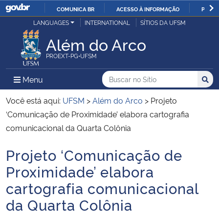
COMUNICA BR
ACESSO À INFORMAÇÃO
PARTI
Casa Civil
LANGUAGES
INTERNATIONAL
SÍTIOS DA UFSM
IR
PARA
Além do Arco
Ministério da Justiça e Segurança Pública
O
PROEXT-PG•UFSM
CONTEÚDO
Ministério da Defesa
Buscar no no Sítio
Busca
Busca:
Menu Principal do Sítio
Menu
Busc
Ministério das Relações Exteriores
Você está aqui:
UFSM
>
Além do Arco
>
Projeto
‘Comunicação de Proximidade’ elabora cartografia
Ministério da Economia
comunicacional da Quarta Colônia
Projeto ‘Comunicação de
Ministério da Infraestrutura
Início do conteúdo
Proximidade’ elabora
Ministério da Agricultura, Pecuária e Abastecimento
cartografia comunicacional
da Quarta Colônia
Ministério da Educação