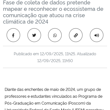
Fase de coleta de dados pretende
Ministério da Cidadania
mapear e reconhecer o ecossistema de
comunicação que atuou na crise
Ministério da Saúde
climática de 2024
Ministério de Minas e Energia
Copiar para área 
Ministério da Ciência, Tecnologia, Inovações e Comunicações
Publicado em
12/09/2025, 11h25
. Atualizado
Ministério do Meio Ambiente
12/09/2025, 11h50
Ministério do Turismo
Ministério do Desenvolvimento Regional
Diante das enchentes de maio de 2024, um grupo de
Controladoria-Geral da União
professores e estudantes vinculados ao Programa de
Pós-Graduação em Comunicação (Poscom) da
Ministério da Mulher, da Família e dos Direitos Humanos
Universidade Federal de Santa Maria (UFSM) percebeu