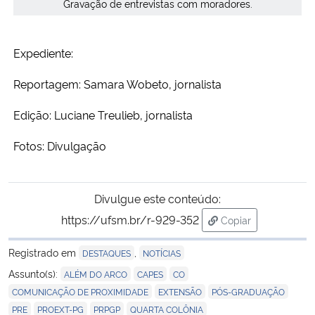
Gravação de entrevistas com moradores.
Expediente:
Reportagem: Samara Wobeto, jornalista
Edição: Luciane Treulieb, jornalista
Fotos: Divulgação
Divulgue este conteúdo:
https://ufsm.br/r-929-352
Copiar
para área de trans
Registrado em
,
DESTAQUES
NOTÍCIAS
,
,
,
Assunto(s):
ALÉM DO ARCO
CAPES
CO
,
,
,
COMUNICAÇÃO DE PROXIMIDADE
EXTENSÃO
PÓS-GRADUAÇÃO
,
,
,
PRE
PROEXT-PG
PRPGP
QUARTA COLÔNIA