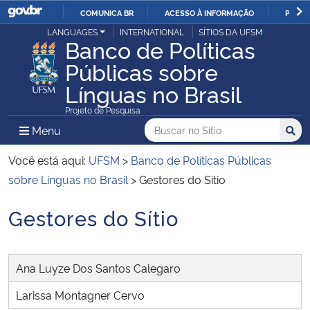
COMUNICA BR
ACESSO À INFORMAÇÃO
PARTI
Casa Civil
LANGUAGES
INTERNATIONAL
SÍTIOS DA UFSM
IR
Banco de Políticas
PARA
Públicas sobre
Ministério da Justiça e Segurança Pública
O
Línguas no Brasil
CONTEÚDO
Ministério da Defesa
Projeto de Pesquisa
Buscar no no Sítio
Busca
Busca:
Menu Principal do Sítio
Menu
Busc
Ministério das Relações Exteriores
Você está aqui:
UFSM
>
Banco de Políticas Públicas
Ministério da Economia
sobre Línguas no Brasil
>
Gestores do Sítio
Gestores do Sítio
Ministério da Infraestrutura
Início do conteúdo
Ministério da Agricultura, Pecuária e Abastecimento
Ana Luyze Dos Santos Calegaro
Ministério da Educação
Larissa Montagner Cervo