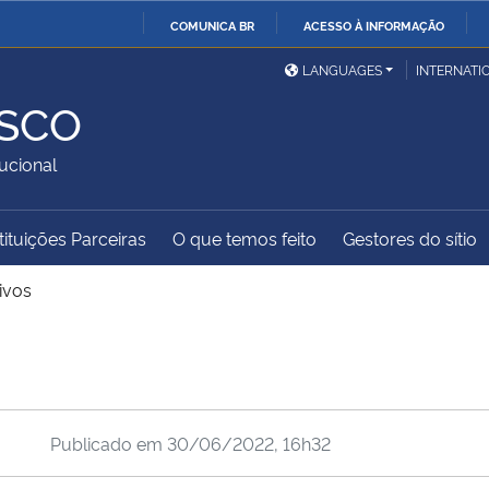
COMUNICA BR
ACESSO À INFORMAÇÃO
Ministério da Defesa
Ministério das Relações
Mini
IR
LANGUAGES
INTERNATI
Exteriores
PARA
ESCO
O
Ministério da Cidadania
Ministério da Saúde
Mini
CONTEÚDO
ucional
tituições Parceiras
O que temos feito
Gestores do sítio
Ministério do
Controladoria-Geral da
Mini
Desenvolvimento Regional
União
Famí
ivos
Hum
Advocacia-Geral da União
Banco Central do Brasil
Plan
Publicado em
30/06/2022, 16h32