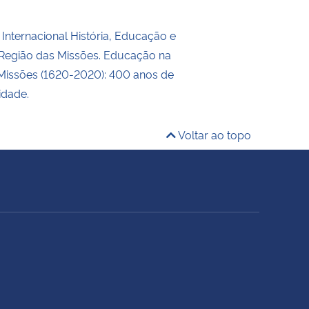
o Internacional História, Educação e
Região das Missões. Educação na
Missões (1620-2020): 400 anos de
lidade.
Voltar ao topo