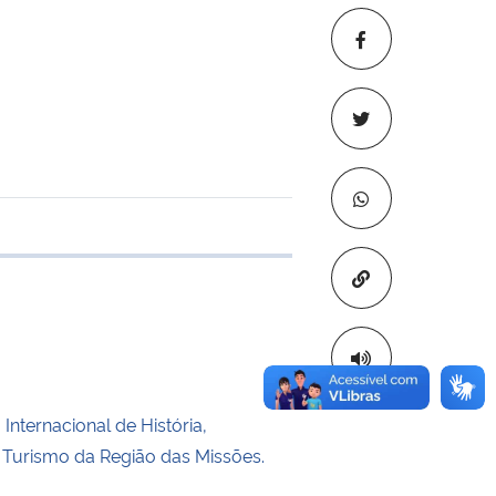
 transferência
Copiar para áre
 Internacional de História,
Turismo da Região das Missões.