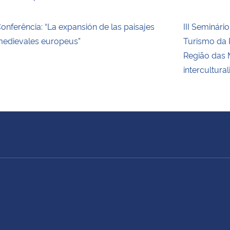
onferência: “La expansión de las paisajes
III Seminári
edievales europeus”
Turismo da 
Região das 
intercultura