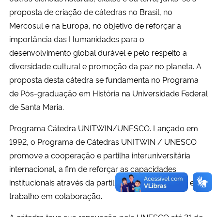
Ministério da Cidadania
proposta de criação de cátedras no Brasil, no
Mercosul e na Europa, no objetivo de reforçar a
Ministério da Saúde
importância das Humanidades para o
desenvolvimento global durável e pelo respeito a
Ministério de Minas e Energia
diversidade cultural e promoção da paz no planeta. A
proposta desta cátedra se fundamenta no Programa
Ministério da Ciência, Tecnologia, Inovações e Comunicações
de Pós-graduação em História na Universidade Federal
de Santa Maria.
Ministério do Meio Ambiente
Programa Cátedra UNITWIN/UNESCO. Lançado em
Ministério do Turismo
1992, o Programa de Cátedras UNITWIN / UNESCO
promove a cooperação e partilha interuniversitária
Ministério do Desenvolvimento Regional
internacional, a fim de reforçar as capacidades
institucionais através da partilha do conhecimento e do
Controladoria-Geral da União
trabalho em colaboração.
Ministério da Mulher, da Família e dos Direitos Humanos
A cátedra teve sua renovação pela UNESCO até 31 de