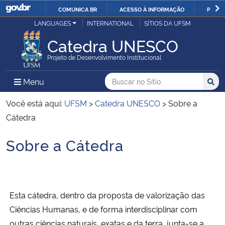
COMUNICA BR
ACESSO À INFORMAÇÃO
PARTI
Casa Civil
LANGUAGES
INTERNATIONAL
SÍTIOS DA UFSM
IR
PARA
Catedra UNESCO
Ministério da Justiça e Segurança Pública
O
Projeto de Desenvolvimento Institucional
CONTEÚDO
Ministério da Defesa
Buscar no no Sítio
Busca
Busca:
Menu Principal do Sítio
Menu
Busc
Ministério das Relações Exteriores
Você está aqui:
UFSM
>
Catedra UNESCO
>
Sobre a
Cátedra
Ministério da Economia
Sobre a Cátedra
Início do conteúdo
Ministério da Infraestrutura
Ministério da Agricultura, Pecuária e Abastecimento
Esta cátedra, dentro da proposta de valorização das
Ministério da Educação
Ciências Humanas, e de forma interdisciplinar com
outras ciências naturais, exatas e da terra, junta-se a