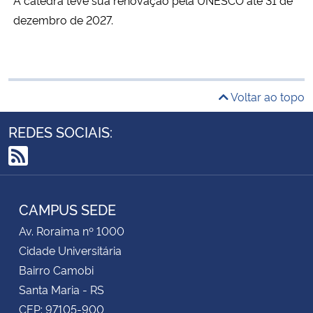
dezembro de 2027.
Secretaria-Geral
Secretaria de Governo
Voltar ao topo
Gabinete de Segurança Institucional
REDES SOCIAIS:
Advocacia-Geral da União
RSS
Banco Central do Brasil
CAMPUS SEDE
Planalto
Av. Roraima nº 1000
Cidade Universitária
Bairro Camobi
Santa Maria - RS
CEP: 97105-900