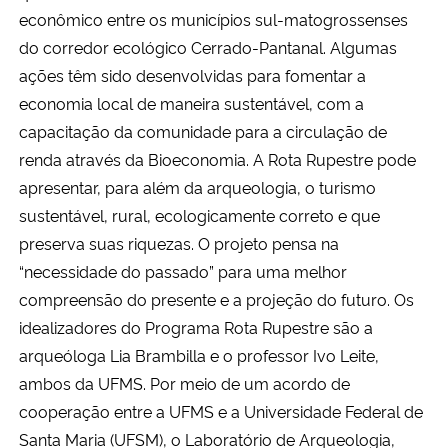
econômico entre os municípios sul-matogrossenses
do corredor ecológico Cerrado-Pantanal. Algumas
Secretaria-Geral
ações têm sido desenvolvidas para fomentar a
Secretaria de Governo
economia local de maneira sustentável, com a
capacitação da comunidade para a circulação de
Gabinete de Segurança Institucional
renda através da Bioeconomia. A Rota Rupestre pode
apresentar, para além da arqueologia, o turismo
Advocacia-Geral da União
sustentável, rural, ecologicamente correto e que
preserva suas riquezas. O projeto pensa na
Banco Central do Brasil
“necessidade do passado” para uma melhor
compreensão do presente e a projeção do futuro. Os
Planalto
idealizadores do Programa Rota Rupestre são a
arqueóloga Lia Brambilla e o professor Ivo Leite,
ambos da UFMS. Por meio de um acordo de
cooperação entre a UFMS e a Universidade Federal de
Santa Maria (UFSM), o Laboratório de Arqueologia,