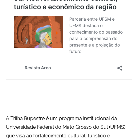
Ministério da Cidadania
Ministério da Saúde
Ministério de Minas e Energia
Ministério da Ciência, Tecnologia, Inovações e Comunicações
Ministério do Meio Ambiente
Ministério do Turismo
Ministério do Desenvolvimento Regional
A Trilha Rupestre é um programa institucional da
Controladoria-Geral da União
Universidade Federal do Mato Grosso do Sul (UFMS)
que visa ao fortalecimento cultural, turístico e
Ministério da Mulher, da Família e dos Direitos Humanos