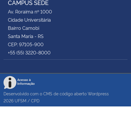
CAMPUS SEDE
Av. Roraima nº 1000
Secretaria-Geral
Cidade Universitária
Bairro Camobi
Secretaria de Governo
Santa Maria - RS
CEP: 97105-900
Gabinete de Segurança Institucional
+55 (55) 3220-8000
Advocacia-Geral da União
Banco Central do Brasil
Acesso à
Informação
Planalto
Desenvolvido com o CMS de código aberto
Wordpress
2026
UFSM
/
CPD