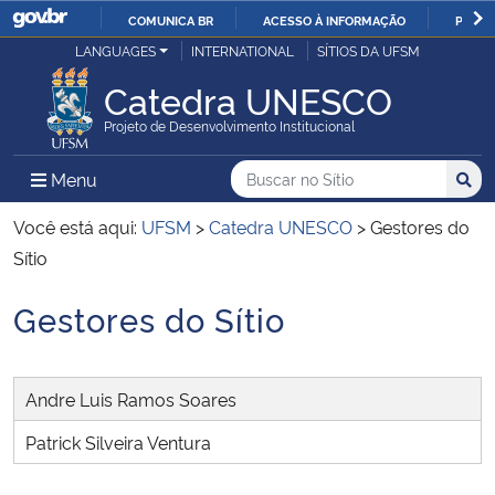
COMUNICA BR
ACESSO À INFORMAÇÃO
PARTI
Casa Civil
LANGUAGES
INTERNATIONAL
SÍTIOS DA UFSM
IR
PARA
Catedra UNESCO
Ministério da Justiça e Segurança Pública
O
Projeto de Desenvolvimento Institucional
CONTEÚDO
Ministério da Defesa
Buscar no no Sítio
Busca
Busca:
Menu Principal do Sítio
Menu
Busc
Ministério das Relações Exteriores
Você está aqui:
UFSM
>
Catedra UNESCO
>
Gestores do
Sítio
Ministério da Economia
Gestores do Sítio
Início do conteúdo
Ministério da Infraestrutura
Andre Luis Ramos Soares
Ministério da Agricultura, Pecuária e Abastecimento
Patrick Silveira Ventura
Ministério da Educação