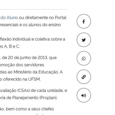
l do Aluno
ou diretamente no Portal
resenciais e os alunos do ensino
exão individual e coletiva sobre a
s A, B e C.
, de 20 de junho de 2013, que
promoção dos servidores
adas ao Ministério da Educação. A
Copiar para áre
no oferecido na UFSM.
valiação (CSAs) de cada unidade, e
ria de Planejamento (Proplan).
ição, bem como a seus chefes