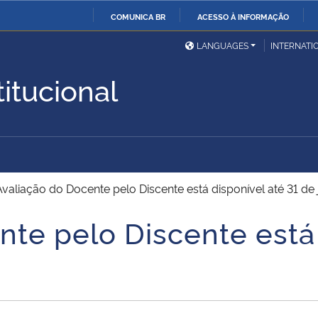
COMUNICA BR
ACESSO À INFORMAÇÃO
Ministério da Defesa
Ministério das Relações
Mini
IR
LANGUAGES
INTERNATI
Exteriores
PARA
titucional
O
Ministério da Cidadania
Ministério da Saúde
Mini
CONTEÚDO
Ministério do
Controladoria-Geral da
Mini
Desenvolvimento Regional
União
Famí
Avaliação do Docente pelo Discente está disponível até 31 de 
Hum
te pelo Discente está 
Advocacia-Geral da União
Banco Central do Brasil
Plan