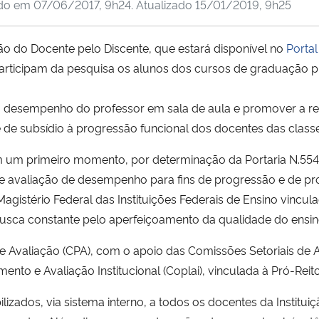
ado em
07/06/2017, 9h24
. Atualizado
15/01/2019, 9h25
iação do Docente pelo Discente, que estará disponível no
Porta
 participam da pesquisa os alunos dos cursos de graduação p
 desempenho do professor em sala de aula e promover a refl
e de subsídio à progressão funcional dos docentes das classe
m um primeiro momento, por determinação da Portaria N.554
o de avaliação de desempenho para fins de progressão e de 
agistério Federal das Instituições Federais de Ensino vincul
 busca constante pelo aperfeiçoamento da qualidade do ensi
 Avaliação (CPA), com o apoio das Comissões Setoriais de A
nto e Avaliação Institucional (Coplai), vinculada à Pró-Reito
lizados, via sistema interno, a todos os docentes da Institu