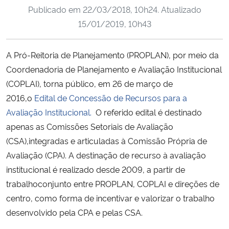
Publicado em
22/03/2018, 10h24
. Atualizado
Ministério da Cidadania
15/01/2019, 10h43
Ministério da Saúde
A Pró-Reitoria de Planejamento (PROPLAN), por meio da
Ministério de Minas e Energia
Coordenadoria de Planejamento e Avaliação Institucional
(COPLAI), torna público, em 26 de março de
Ministério da Ciência, Tecnologia, Inovações e Comunicações
2016,o
Edital de Concessão de Recursos para a
Avaliação Institucional
.
O referido edital é destinado
Ministério do Meio Ambiente
apenas as Comissões Setoriais de Avaliação
(CSA),integradas e articuladas à Comissão Própria de
Ministério do Turismo
Avaliação (CPA). A destinação de recurso à avaliação
institucional é realizado desde 2009, a partir de
Ministério do Desenvolvimento Regional
trabalhoconjunto entre PROPLAN, COPLAI e direções de
centro, como forma de incentivar e valorizar o trabalho
Controladoria-Geral da União
desenvolvido pela CPA e pelas CSA.
Ministério da Mulher, da Família e dos Direitos Humanos