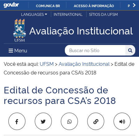
COMUNICA BR
ACESSO À INFORMAÇÃO
PARTI
Casa Civil
LANGUAGES
INTERNATIONAL
SÍTIOS DA UFSM
IR
PARA
Avaliação Institucional
Ministério da Justiça e Segurança Pública
O
CONTEÚDO
Ministério da Defesa
Buscar no no Sítio
Busca
Busca:
Menu Principal do Sítio
Menu
Busc
Ministério das Relações Exteriores
Você está aqui:
UFSM
>
Avaliação Institucional
>
Edital de
Concessão de recursos para CSA’s 2018
Ministério da Economia
Edital de Concessão de
Início do conteúdo
Ministério da Infraestrutura
recursos para CSA’s 2018
Ministério da Agricultura, Pecuária e Abastecimento
Copiar para área 
Ministério da Educação