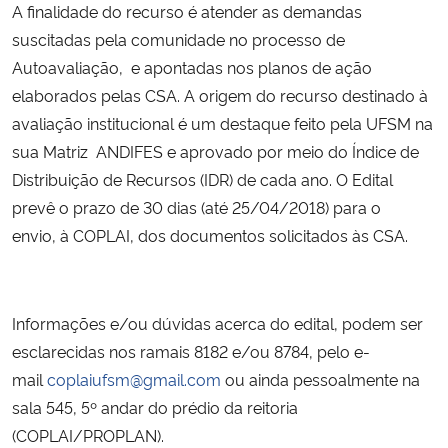
A finalidade do recurso é atender as demandas
suscitadas pela comunidade no processo de
Secretaria-Geral
Autoavaliação, e apontadas nos planos de ação
elaborados pelas CSA. A origem do recurso destinado à
Secretaria de Governo
avaliação institucional é um destaque feito pela UFSM na
sua Matriz ANDIFES e aprovado por meio do Índice de
Gabinete de Segurança Institucional
Distribuição de Recursos (IDR) de cada ano. O Edital
prevê o prazo de 30 dias (até 25/04/2018) para o
Advocacia-Geral da União
envio, à COPLAI, dos documentos solicitados às CSA.
Banco Central do Brasil
Planalto
Informações e/ou dúvidas acerca do edital, podem ser
esclarecidas nos ramais 8182 e/ou 8784, pelo e-
mail
coplaiufsm@gmail.com
ou ainda pessoalmente na
sala 545, 5º andar do prédio da reitoria
(COPLAI/PROPLAN).