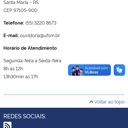
Santa Maria – RS
Ministério da Cidadania
CEP 97105-900
Ministério da Saúde
Telefone:
(55) 3220 8673
E-mail:
ouvidoria@ufsm.br
Ministério de Minas e Energia
Horário de Atendimento
Ministério da Ciência, Tecnologia, Inovações e Comunicações
Segunda-feira a Sexta-feira
Ministério do Meio Ambiente
8h às 12h
13h30min às 17h
Ministério do Turismo
Ministério do Desenvolvimento Regional
Voltar ao topo
Controladoria-Geral da União
REDES SOCIAIS:
Ministério da Mulher, da Família e dos Direitos Humanos