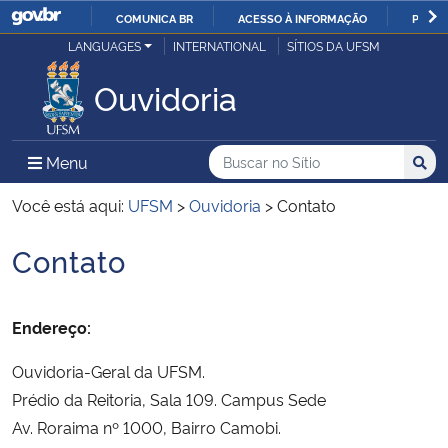
COMUNICA BR
ACESSO À INFORMAÇÃO
PARTI
Casa Civil
LANGUAGES
INTERNATIONAL
SÍTIOS DA UFSM
IR
PARA
Ouvidoria
Ministério da Justiça e Segurança Pública
O
CONTEÚDO
Ministério da Defesa
Buscar no no Sítio
Busca
Busca:
Menu Principal do Sítio
Menu
Busc
Ministério das Relações Exteriores
Você está aqui:
UFSM
>
Ouvidoria
>
Contato
Contato
Ministério da Economia
Início do conteúdo
Ministério da Infraestrutura
Endereço:
Ministério da Agricultura, Pecuária e Abastecimento
Ouvidoria-Geral da UFSM.
Prédio da Reitoria, Sala 109. Campus Sede
Ministério da Educação
Av. Roraima nº 1000, Bairro Camobi.