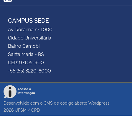
RSS
Secretaria-Geral
CAMPUS SEDE
Av. Roraima nº 1000
Secretaria de Governo
Cidade Universitária
Gabinete de Segurança Institucional
Bairro Camobi
Santa Maria - RS
Advocacia-Geral da União
CEP: 97105-900
+55 (55) 3220-8000
Banco Central do Brasil
Acesso à
Planalto
Informação
Desenvolvido com o CMS de código aberto
Wordpress
2026
UFSM
/
CPD