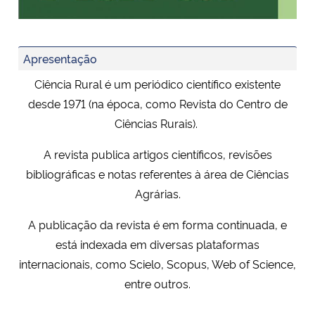
Ministério da Cidadania
Ministério da Saúde
Apresentação
Ciência Rural é um periódico científico existente
Ministério de Minas e Energia
desde 1971 (na época, como Revista do Centro de
Ciências Rurais).
Ministério da Ciência, Tecnologia, Inovações e Comunicações
A revista publica artigos científicos,
revisões
Ministério do Meio Ambiente
bibliográficas e notas referentes à área de Ciências
Agrárias.
Ministério do Turismo
A publicação da revista é em forma continuada, e
Ministério do Desenvolvimento Regional
está indexada em diversas plataformas
internacionais, como Scielo, Scopus, Web of Science,
Controladoria-Geral da União
entre outros.
Ministério da Mulher, da Família e dos Direitos Humanos