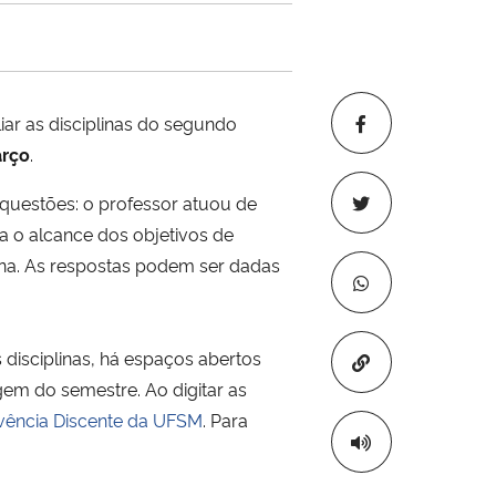
ar as disciplinas do segundo
arço
.
 questões: o professor atuou de
ra o alcance dos objetivos de
ina. As respostas podem ser dadas
 disciplinas, há espaços abertos
Copiar para áre
gem do semestre. Ao digitar as
ivência Discente da UFSM
. Para