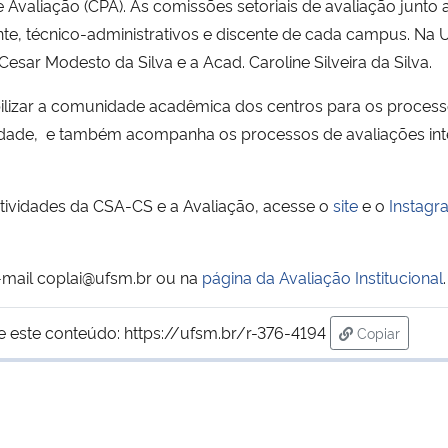
valiação (CPA). As comissões setoriais de avaliação junto a
te, técnico-administrativos e discente de cada campus. Na
Cesar Modesto da Silva e a Acad. Caroline Silveira da Silva.
ilizar a comunidade acadêmica dos centros para os processos
idade, e também acompanha os processos de avaliações int
tividades da CSA-CS e a Avaliação, acesse o
site
e o
Instagr
mail coplai@ufsm.br ou na
página da Avaliação Institucional
.
e este conteúdo:
https://ufsm.br/r-376-4194
Copiar
para área d