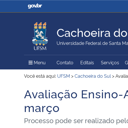
Casa Civil
Ministério da Justiça e
Segurança Pública
Cachoeira do
Ministério da Agricultura,
Ministério da Educação
Universidade Federal de Santa Ma
Pecuária e Abastecimento
Menu Principal do Sítio
Menu
Contato
Editais
Serviços
G
Ministério do Meio Ambiente
Ministério do Turismo
Você está aqui:
UFSM
>
Cachoeira do Sul
>
Avali
Avaliação Ensino-
Início do conteúdo
Secretaria de Governo
Gabinete de Segurança
março
Institucional
Processo pode ser realizado pelo