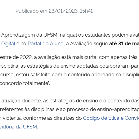
Publicado em
23/01/2023, 15h41
ino-Aprendizagem da UFSM, na qual os estudantes podem avali
Digital
e no
Portal do Aluno
, a Avaliação segue
até 31 de m
estre de 2022, a avaliação está mais curta, com apenas três
isciplina; as estratégias de ensino adotadas colaboraram pa
urso, estou satisfeito com o conteúdo abordado na discipl
“concordo totalmente”.
 atuação docente, as estratégias de ensino e o conteúdo das
s referentes às disciplinas e ao processo de ensino-aprendiza
 violenta, conforme as diretrizes do
Código de Ética e Conv
vidoria da UFSM
.