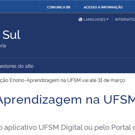
COMUNICA BR
ACESSO À INFORMAÇÃO
Ministério da Defesa
Ministério das Relações
Mini
IR
LANGUAGES
INTERNATI
Exteriores
PARA
 Sul
O
Ministério da Cidadania
Ministério da Saúde
Mini
CONTEÚDO
ria
estores do sítio
Ministério do
Controladoria-Geral da
Mini
Desenvolvimento Regional
União
Famí
ação Ensino-Aprendizagem na UFSM vai até 31 de março
Hum
Aprendizagem na UFSM 
Advocacia-Geral da União
Banco Central do Brasil
Plan
 aplicativo UFSM Digital ou pelo Portal