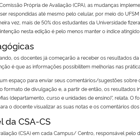
 Comissão Própria de Avaliação (CPA), as mudanças implem
r respondidas até mesmo pelo celular, por meio do UFSM Di
meira vez, mais de 50% dos estudantes da Universidade fizer
 intenção nesta edição é pelo menos manter o índice atingid
agógicas
ndo, os docentes já começarão a receber os resultados da
tenção é que as informações possibilitem melhorias nas práti
um espaço para enviar seus comentários/sugestões sobre o 
ormato de divulgação e, a partir de então, os resultados i
fias (departamento, curso e unidades de ensino)”, relata. O
para o docente visualizar as suas notas e os comentários dos
el da CSA-CS
liação (CSA) em cada Campus/ Centro, responsável pelo d