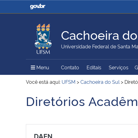
Casa Civil
Ministério da Justiça e
Segurança Pública
Cachoeira do
Ministério da Agricultura,
Ministério da Educação
Universidade Federal de Santa Ma
Pecuária e Abastecimento
Menu Principal do Sítio
Menu
Contato
Editais
Serviços
G
Ministério do Meio Ambiente
Ministério do Turismo
Você está aqui:
UFSM
>
Cachoeira do Sul
>
Diret
Diretórios Acadêm
Início do conteúdo
Secretaria de Governo
Gabinete de Segurança
Institucional