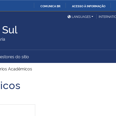
COMUNICA BR
ACESSO À INFORMAÇÃO
Ministério da Defesa
Ministério das Relações
Mini
IR
LANGUAGES
INTERNATI
Exteriores
PARA
 Sul
O
Ministério da Cidadania
Ministério da Saúde
Mini
CONTEÚDO
ria
estores do sítio
Ministério do
Controladoria-Geral da
Mini
Desenvolvimento Regional
União
Famí
órios Acadêmicos
Hum
icos
Advocacia-Geral da União
Banco Central do Brasil
Plan