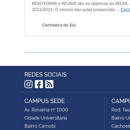
REDES SOCIAIS:
Instagram
Facebook
RSS
CAMPUS SEDE
CAMPU
Av. Roraima nº 1000
Rod. Tau
Cidade Universitária
Bairro Un
Bairro Camobi
Cachoeir