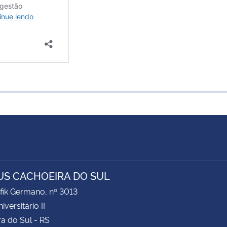
S CACHOEIRA DO SUL
fik Germano, nº 3013
iversitário II
a do Sul - RS