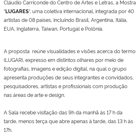
Cláudio Carriconde do Centro de Artes e Letras, a Mostra
“
LUGARES
“, uma coletiva internacional, integrada por 40
Secretaria-Geral
artistas de 08 países, incluindo Brasil, Argentina, Itália,
EUA, Inglaterra, Taiwan, Portugal e Polônia.
Secretaria de Governo
Gabinete de Segurança Institucional
A proposta reúne visualidades e visões acerca do termo
(LUGAR), expresso em distintos olhares por meio de
Advocacia-Geral da União
fotografias, imagens e edição digital, na qual o grupo
apresenta produções de seus integrantes e convidados,
Banco Central do Brasil
pesquisadores, artistas e profissionais com produção
nas áreas de arte e design.
Planalto
A Sala recebe visitação das 9h da manhã às 17 h da
tarde, menos terça que abre apenas à tarde, das 13 h às
17h.