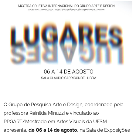
Ministério da Cidadania
Ministério da Saúde
Ministério de Minas e Energia
Ministério da Ciência, Tecnologia, Inovações e Comunicações
Ministério do Meio Ambiente
Ministério do Turismo
Ministério do Desenvolvimento Regional
O Grupo de Pesquisa Arte e Design, coordenado pela
professora Reinilda Minuzzi e vinculado ao
Controladoria-Geral da União
PPGART/Mestrado em Artes Visuais da UFSM
apresenta,
de 06 a 14 de agosto
, na Sala de Exposições
Ministério da Mulher, da Família e dos Direitos Humanos