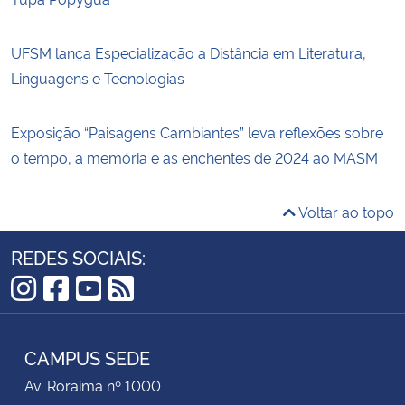
UFSM lança Especialização a Distância em Literatura,
Linguagens e Tecnologias
Exposição “Paisagens Cambiantes” leva reflexões sobre
o tempo, a memória e as enchentes de 2024 ao MASM
Voltar ao topo
REDES SOCIAIS:
Instagram
Facebook
YouTube
RSS
CAMPUS SEDE
Av. Roraima nº 1000