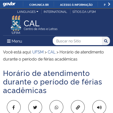
COMUNICA BR
ACESSO À INFORMAÇÃO
PARTI
Casa Civil
LANGUAGES
INTERNATIONAL
SÍTIOS DA UFSM
IR
PARA
CAL
Ministério da Justiça e Segurança Pública
O
Centro de Artes e Letras
CONTEÚDO
Ministério da Defesa
Buscar no no Sítio
Busca
Busca:
Menu Principal do Sítio
Menu
Busc
Ministério das Relações Exteriores
Você está aqui:
UFSM
>
CAL
>
Horário de atendimento
durante o período de férias acadêmicas
Ministério da Economia
Horário de atendimento
Início do conteúdo
Ministério da Infraestrutura
durante o período de férias
acadêmicas
Ministério da Agricultura, Pecuária e Abastecimento
Ministério da Educação
Copiar para área 