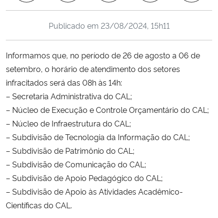
Ministério da Cidadania
Publicado em
23/08/2024, 15h11
Ministério da Saúde
Informamos que, no período de 26 de agosto a 06 de
Ministério de Minas e Energia
setembro, o horário de atendimento dos setores
infracitados será das 08h às 14h:
Ministério da Ciência, Tecnologia, Inovações e Comunicações
– Secretaria Administrativa do CAL;
– Núcleo de Execução e Controle Orçamentário do CAL;
Ministério do Meio Ambiente
– Núcleo de Infraestrutura do CAL;
– Subdivisão de Tecnologia da Informação do CAL;
Ministério do Turismo
– Subdivisão de Patrimônio do CAL;
– Subdivisão de Comunicação do CAL;
Ministério do Desenvolvimento Regional
– Subdivisão de Apoio Pedagógico do CAL;
Controladoria-Geral da União
– Subdivisão de Apoio às Atividades Acadêmico-
Científicas do CAL.
Ministério da Mulher, da Família e dos Direitos Humanos