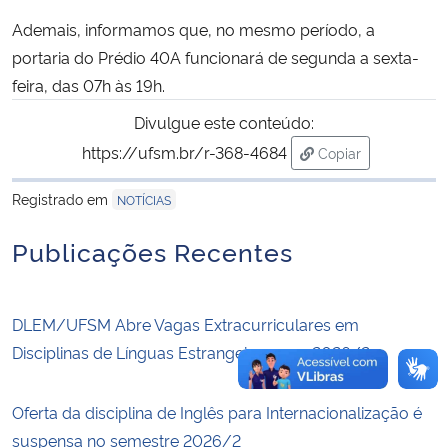
Ademais, informamos que, no mesmo período, a
Secretaria-Geral
portaria do Prédio 40A funcionará de segunda a sexta-
feira, das 07h às 19h.
Secretaria de Governo
Divulgue este conteúdo:
https://ufsm.br/r-368-4684
Copiar
Gabinete de Segurança Institucional
para área de tran
Registrado em
NOTÍCIAS
Advocacia-Geral da União
Publicações Recentes
Banco Central do Brasil
Planalto
DLEM/UFSM Abre Vagas Extracurriculares em
Disciplinas de Línguas Estrangeiras para 2026/2
Oferta da disciplina de Inglês para Internacionalização é
suspensa no semestre 2026/2