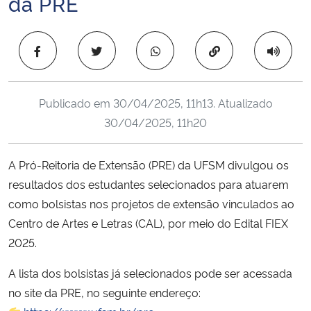
da PRE
Ministério da Cidadania
Copiar para área 
Ministério da Saúde
Ministério de Minas e Energia
Publicado em
30/04/2025, 11h13
. Atualizado
30/04/2025, 11h20
Ministério da Ciência, Tecnologia, Inovações e Comunicações
Ministério do Meio Ambiente
A Pró-Reitoria de Extensão (PRE) da UFSM divulgou os
resultados dos estudantes selecionados para atuarem
Ministério do Turismo
como bolsistas nos projetos de extensão vinculados ao
Centro de Artes e Letras (CAL), por meio do Edital FIEX
Ministério do Desenvolvimento Regional
2025.
Controladoria-Geral da União
A lista dos bolsistas já selecionados pode ser acessada
no site da PRE, no seguinte endereço:
Ministério da Mulher, da Família e dos Direitos Humanos