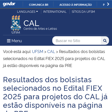
COMUNICA BR
ACESSO À INFORMAÇÃO
PARTI
Casa Civil
LANGUAGES
INTERNATIONAL
SÍTIOS DA UFSM
IR
PARA
CAL
Ministério da Justiça e Segurança Pública
O
Centro de Artes e Letras
CONTEÚDO
Ministério da Defesa
Buscar no no Sítio
Busca
Busca:
Menu Principal do Sítio
Menu
Busc
Ministério das Relações Exteriores
Você está aqui:
UFSM
>
CAL
>
Resultados dos bolsistas
selecionados no Edital FIEX 2025 para projetos do CAL
Ministério da Economia
já estão disponíveis na página da PRE
Resultados dos bolsistas
Ministério da Infraestrutura
Início do conteúdo
selecionados no Edital FIEX
Ministério da Agricultura, Pecuária e Abastecimento
2025 para projetos do CAL já
estão disponíveis na página
Ministério da Educação