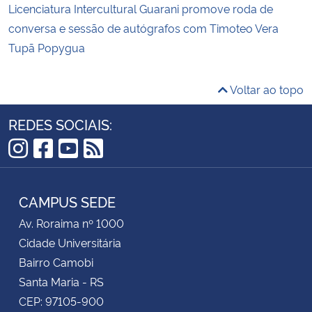
Licenciatura Intercultural Guarani promove roda de
conversa e sessão de autógrafos com Timoteo Vera
Tupã Popygua
Voltar ao topo
REDES SOCIAIS:
Instagram
Facebook
YouTube
RSS
CAMPUS SEDE
Av. Roraima nº 1000
Cidade Universitária
Bairro Camobi
Santa Maria - RS
CEP: 97105-900