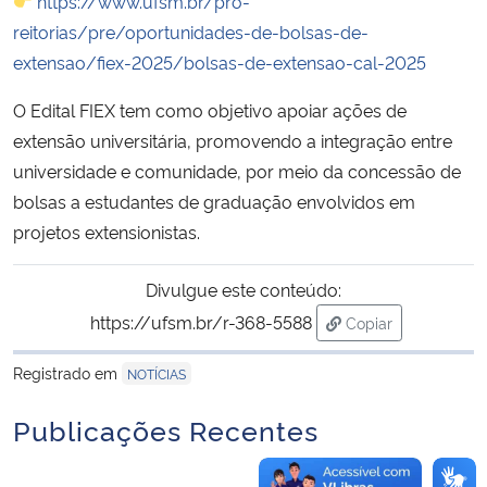
https://www.ufsm.br/pro-
reitorias/pre/oportunidades-de-bolsas-de-
Secretaria-Geral
extensao/fiex-2025/bolsas-de-extensao-cal-2025
O Edital FIEX tem como objetivo apoiar ações de
Secretaria de Governo
extensão universitária, promovendo a integração entre
Gabinete de Segurança Institucional
universidade e comunidade, por meio da concessão de
bolsas a estudantes de graduação envolvidos em
Advocacia-Geral da União
projetos extensionistas.
Banco Central do Brasil
Divulgue este conteúdo:
https://ufsm.br/r-368-5588
Copiar
Planalto
para área de tran
Registrado em
NOTÍCIAS
Publicações Recentes