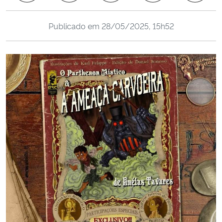
Ministério da Cidadania
Publicado em
28/05/2025, 15h52
Ministério da Saúde
Ministério de Minas e Energia
Ministério da Ciência, Tecnologia, Inovações e Comunicações
Ministério do Meio Ambiente
Ministério do Turismo
Ministério do Desenvolvimento Regional
Controladoria-Geral da União
Ministério da Mulher, da Família e dos Direitos Humanos