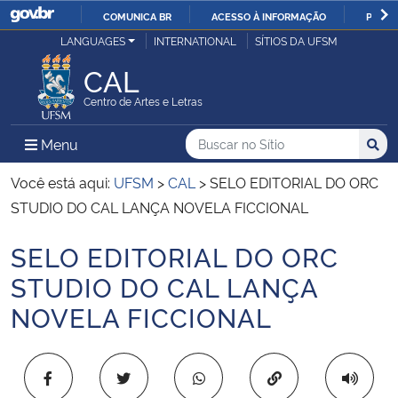
COMUNICA BR
ACESSO À INFORMAÇÃO
PARTI
Casa Civil
LANGUAGES
INTERNATIONAL
SÍTIOS DA UFSM
IR
PARA
CAL
Ministério da Justiça e Segurança Pública
O
Centro de Artes e Letras
CONTEÚDO
Ministério da Defesa
Buscar no no Sítio
Busca
Busca:
Menu Principal do Sítio
Menu
Busc
Ministério das Relações Exteriores
Você está aqui:
UFSM
>
CAL
>
SELO EDITORIAL DO ORC
STUDIO DO CAL LANÇA NOVELA FICCIONAL
Ministério da Economia
SELO EDITORIAL DO ORC
Início do conteúdo
Ministério da Infraestrutura
STUDIO DO CAL LANÇA
NOVELA FICCIONAL
Ministério da Agricultura, Pecuária e Abastecimento
Ministério da Educação
Copiar para área 