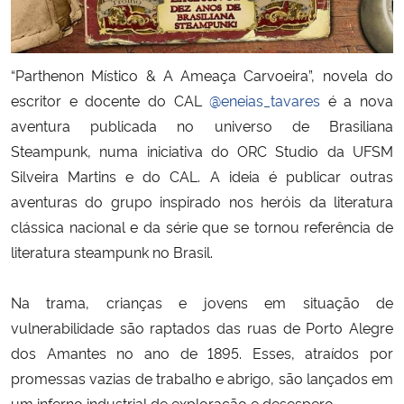
Secretaria-Geral
“Parthenon Místico & A Ameaça Carvoeira”, novela do
Secretaria de Governo
escritor e docente do CAL
@eneias_tavares
é a nova
aventura publicada no universo de Brasiliana
Gabinete de Segurança Institucional
Steampunk, numa iniciativa do ORC Studio da UFSM
Silveira Martins e do CAL. A ideia é publicar outras
Advocacia-Geral da União
aventuras do grupo inspirado nos heróis da literatura
clássica nacional e da série que se tornou referência de
Banco Central do Brasil
literatura steampunk no Brasil.
Planalto
Na trama, crianças e jovens em situação de
vulnerabilidade são raptados das ruas de Porto Alegre
dos Amantes no ano de 1895. Esses, atraídos por
promessas vazias de trabalho e abrigo, são lançados em
um inferno industrial de exploração e desespero.