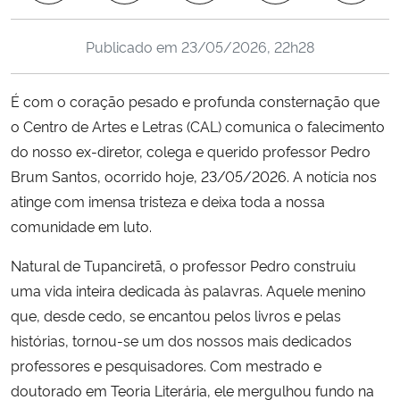
Ministério da Cidadania
Publicado em
23/05/2026, 22h28
Ministério da Saúde
É com o coração pesado e profunda consternação que
Ministério de Minas e Energia
o Centro de Artes e Letras (CAL) comunica o falecimento
do nosso ex-diretor, colega e querido professor Pedro
Ministério da Ciência, Tecnologia, Inovações e Comunicações
Brum Santos, ocorrido hoje, 23/05/2026. A notícia nos
atinge com imensa tristeza e deixa toda a nossa
Ministério do Meio Ambiente
comunidade em luto.
Ministério do Turismo
Natural de Tupanciretã, o professor Pedro construiu
uma vida inteira dedicada às palavras. Aquele menino
Ministério do Desenvolvimento Regional
que, desde cedo, se encantou pelos livros e pelas
histórias, tornou-se um dos nossos mais dedicados
Controladoria-Geral da União
professores e pesquisadores. Com mestrado e
doutorado em Teoria Literária, ele mergulhou fundo na
Ministério da Mulher, da Família e dos Direitos Humanos