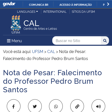
COMUNICA BR
ACESSO À INFORMAÇÃO
PARTI
Casa Civil
LANGUAGES
INTERNATIONAL
SÍTIOS DA UFSM
IR
PARA
CAL
Ministério da Justiça e Segurança Pública
O
Centro de Artes e Letras
CONTEÚDO
Ministério da Defesa
Buscar no no Sítio
Busca
Busca:
Menu Principal do Sítio
Menu
Busc
Ministério das Relações Exteriores
Você está aqui:
UFSM
>
CAL
>
Nota de Pesar:
Falecimento do Professor Pedro Brum Santos
Ministério da Economia
Nota de Pesar: Falecimento
Início do conteúdo
Ministério da Infraestrutura
do Professor Pedro Brum
Santos
Ministério da Agricultura, Pecuária e Abastecimento
Ministério da Educação
Copiar para área 