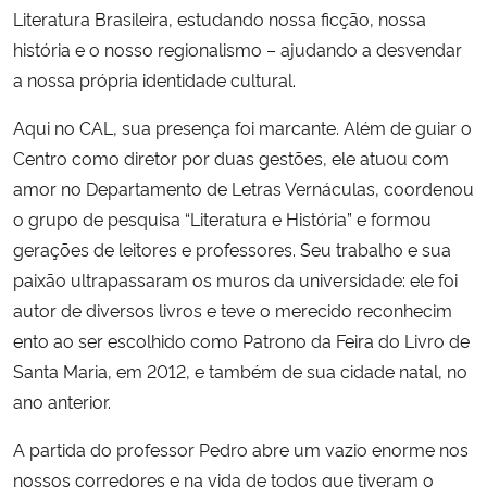
Literatura Brasileira, estudando nossa ficção, nossa
história e o nosso regionalismo – ajudando a desvendar
Secretaria-Geral
a nossa própria identidade cultural.
Secretaria de Governo
Aqui no CAL, sua presença foi marcante. Além de guiar o
Centro como diretor por duas gestões, ele atuou com
Gabinete de Segurança Institucional
amor no Departamento de Letras Vernáculas, coordenou
o grupo de pesquisa “Literatura e História” e formou
Advocacia-Geral da União
gerações de leitores e professores. Seu trabalho e sua
paixão ultrapassaram os muros da universidade: ele foi
Banco Central do Brasil
autor de diversos livros e teve o merecido reconhecim
ento ao ser escolhido como Patrono da Feira do Livro de
Planalto
Santa Maria, em 2012, e também de sua cidade natal, no
ano anterior.
A partida do professor Pedro abre um vazio enorme nos
nossos corredores e na vida de todos que tiveram o